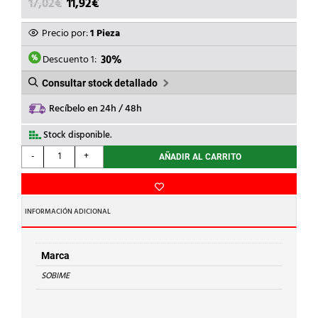
EL
EL
17,02
€
11,92
€
PRECIO
PRECIO
ORIGINAL
ACTUAL
Precio por:
1 Pieza
ERA:
ES:
17,02€.
11,92€.
Descuento 1:
30%
Consultar stock detallado
Recíbelo en 24h / 48h
Stock disponible.
SOBIME
-
+
AÑADIR AL CARRITO
-
CODO
LATON
H-
INFORMACIÓN ADICIONAL
H
1.1/4
cantidad
Marca
SOBIME