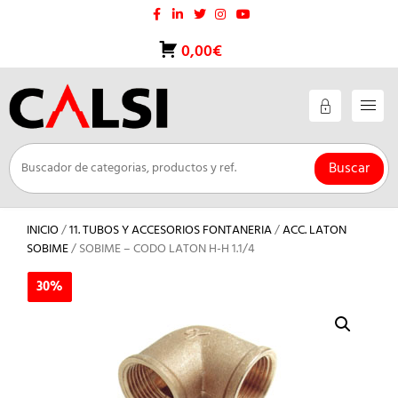
Saltar
al
contenido
0,00€
Buscar
INICIO
/
11. TUBOS Y ACCESORIOS FONTANERIA
/
ACC. LATON
SOBIME
/ SOBIME – CODO LATON H-H 1.1/4
30%
30%