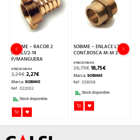
SOBIME – RACOR 2
SOBIME – ENLACE LT
S
PZAS.1/2-14
CONT.ROSCA M-M 2 1/2
M
P/MANGUERA
H 
EL
EL
26,79
€
18,75
€
O
PRECIO
PRECIO
EL
EL
3,24
€
2,27
€
2
Marca:
SOBIME
L
ORIGINAL
ACTUAL
PRECIO
PRECIO
ERA:
ES:
Marca:
SOBIME
M
Ref.: 033008
ORIGINAL
ACTUAL
26,79€.
18,75€.
ERA:
ES:
Ref.: 022002
Re
3,24€.
2,27€.
Stock disponible.
Stock disponible.