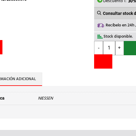
8,08€.
5
Descuento 1:
30
Consultar stock 
Recíbelo en 24h
Stock disponible.
NIESSEN
-
+
-
TECLA
VEGA
ESTANCO
IP44
RMACIÓN ADICIONAL
BLANCO
BRILLO
cantidad
NIESSEN
ca