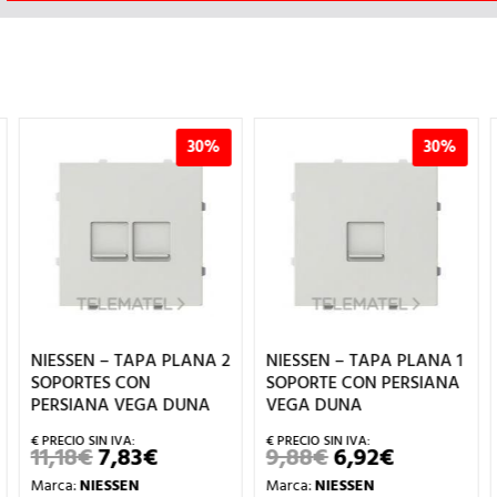
30%
30%
NIESSEN – TAPA PLANA 2
NIESSEN – TAPA PLANA 1
SOPORTES CON
SOPORTE CON PERSIANA
PERSIANA VEGA DUNA
VEGA DUNA
11,18
€
7,83
€
9,88
€
6,92
€
EL
EL
EL
EL
IO
PRECIO
PRECIO
PRECIO
PRECIO
Marca:
NIESSEN
Marca:
NIESSEN
UAL
ORIGINAL
ACTUAL
ORIGINAL
ACTUAL