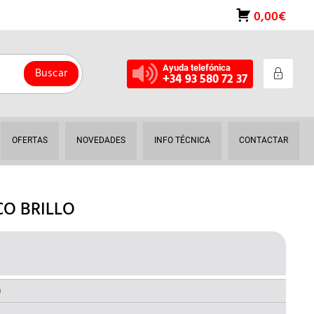
0,00€
Ayuda telefónica
Buscar
+34 93 580 72 37
OFERTAS
NOVEDADES
INFO TÉCNICA
CONTACTAR
CO BRILLO
L
RECIO
AL
ACTUAL
a
S: