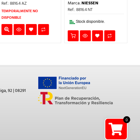
PRECIO
PRECIO
ERA:
ES:
Marca:
NIESSEN
Ref.: 8816.4 AZ
Ref
ORIGINAL
ACTUAL
19,81€.
13,87€.
ERA:
ES:
Ref.: 8816.4 NT
TEMPORALMENTE NO
TE
10,34€.
7,24€.
DISPONIBLE
DIS
Stock disponible.
iga, 92 | 08291
0