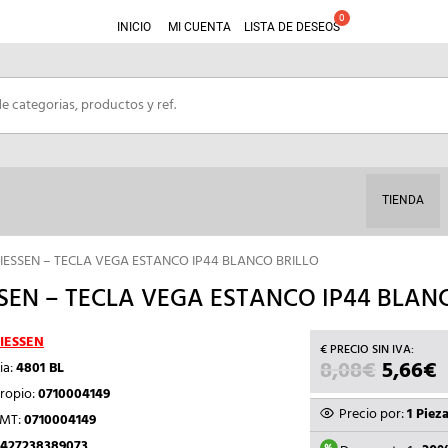
INICIO
MI CUENTA
LISTA DE DESEOS
TIENDA
IESSEN – TECLA VEGA ESTANCO IP44 BLANCO BRILLO
SEN – TECLA VEGA ESTANCO IP44 BLAN
IESSEN
8,08
€
EL
5,66
€
E
ia:
4801 BL
PRECIO
P
ropio:
0710004149
ORIGIN
Precio por:
1 Piez
TMT:
0710004149
ERA:
E
427238389073