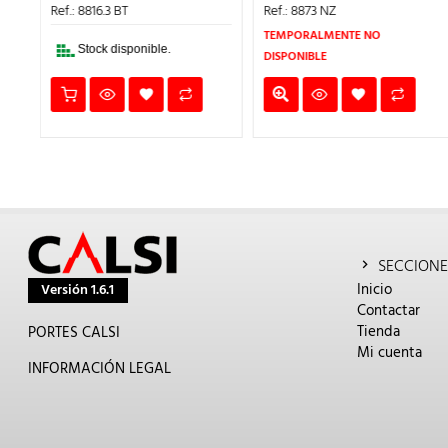
IO
ERA:
ES:
ERA:
ES:
Ref.: 8816.3 BT
Ref.: 8873 NZ
UAL
8,84€.
6,19€.
65,79€.
46,05
TEMPORALMENTE NO
.
Stock disponible.
DISPONIBLE
SECCIONE
Inicio
Versión 1.6.1
Contactar
Tienda
PORTES CALSI
Mi cuenta
INFORMACIÓN LEGAL