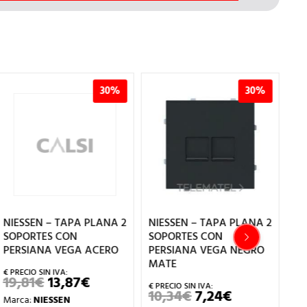
30%
30%
NIESSEN – TAPA PLANA 2
NIESSEN – TAPA PLANA 2
NI
SOPORTES CON
SOPORTES CON
SO
PERSIANA VEGA ACERO
PERSIANA VEGA NEGRO
VE
MATE
19,81
€
13,87
€
1
EL
EL
PRECIO
PRECIO
10,34
€
7,24
€
EL
EL
Marca:
NIESSEN
Ma
ORIGINAL
ACTUAL