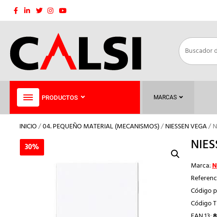
Saltar
al
contenido
PRODUCTOS
MARCAS
INICIO
/
04. PEQUEÑO MATERIAL (MECANISMOS)
/
NIESSEN VEGA
/ N
NIES
30%
30%
Marca:
N
Referenc
Código p
Código 
EAN 13:
8