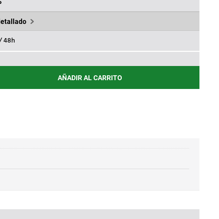
,66€.
%
detallado
 / 48h
AÑADIR AL CARRITO