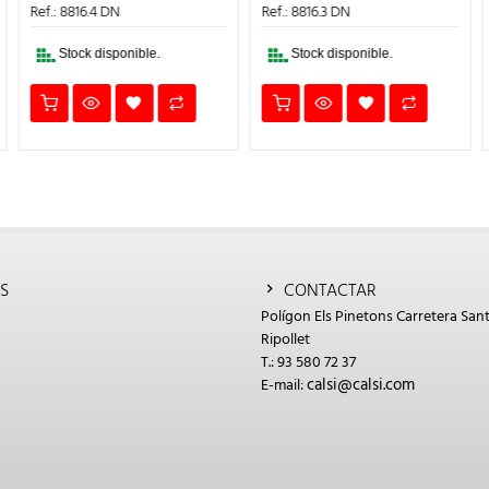
ERA:
ES:
ERA:
ES:
Ref.: 8816.4 DN
Ref.: 8816.3 DN
€.
11,18€.
7,83€.
9,88€.
6,92€.
Stock disponible.
Stock disponible.
S
CONTACTAR
Polígon Els Pinetons Carretera Sant
Ripollet
T.: 93 580 72 37
calsi@calsi.com
E-mail: