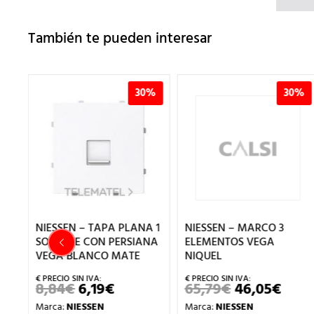
También te pueden interesar
%
30%
30%
NIESSEN – TAPA PLANA 1
NIESSEN – MARCO 3
SOPORTE CON PERSIANA
ELEMENTOS VEGA
VEGA BLANCO MATE
NIQUEL
8,84
€
6,19
€
65,79
€
46,05
€
EL
EL
EL
EL
PRECIO
PRECIO
PRECIO
PREC
Marca:
NIESSEN
Marca:
NIESSEN
ORIGINAL
ACTUAL
ORIGINAL
ACT