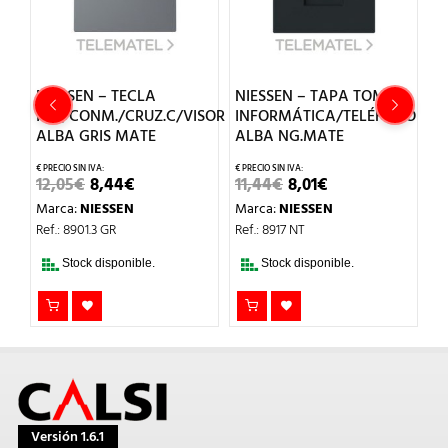
NIESSEN – TECLA
NIESSEN – TAPA TOMA
N
INT./CONM./CRUZ.C/VISOR
INFORMÁTICA/TELÉFONO
P
ALBA GRIS MATE
ALBA NG.MATE
N
EL
EL
EL
EL
12,05
€
8,44
€
11,44
€
8,01
€
11
O
PRECIO
PRECIO
PRECIO
PRECIO
Marca:
NIESSEN
Marca:
NIESSEN
M
L
ORIGINAL
ACTUAL
ORIGINAL
ACTUAL
ERA:
ES:
ERA:
ES:
Ref.: 8901.3 GR
Ref.: 8917 NT
Re
12,05€.
8,44€.
11,44€.
8,01€.
Stock disponible.
Stock disponible.
Versión 1.6.1