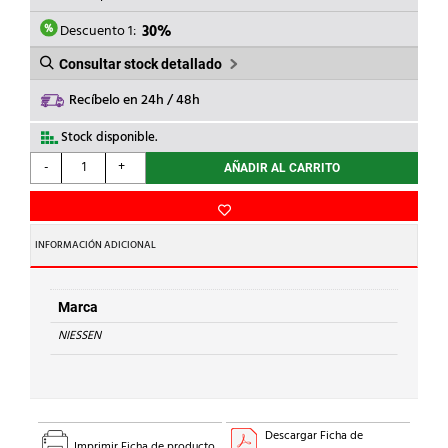
ERA:
ES:
10,66€.
7,46€.
Descuento 1:
30%
Consultar stock detallado
Recíbelo en 24h / 48h
Stock disponible.
NIESSEN
-
+
AÑADIR AL CARRITO
-
TECLA
PULSADOR
TIMBRE
INFORMACIÓN ADICIONAL
ALBA
BLANCO
MATE
Marca
cantidad
NIESSEN
Descargar Ficha de
Imprimir Ficha de producto