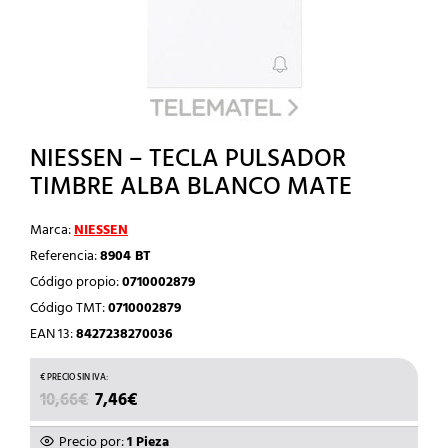
NIESSEN – TECLA PULSADOR
TIMBRE ALBA BLANCO MATE
Marca:
NIESSEN
Referencia:
8904 BT
Código propio:
0710002879
Código TMT:
0710002879
EAN 13:
8427238270036
EL
EL
10,66
€
7,46
€
PRECIO
PRECIO
ORIGINAL
ACTUAL
Precio por:
1 Pieza