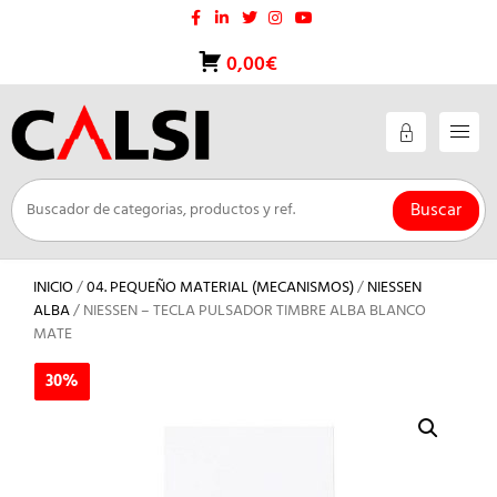
Saltar
al
contenido
0,00€
Buscar
INICIO
/
04. PEQUEÑO MATERIAL (MECANISMOS)
/
NIESSEN
ALBA
/ NIESSEN – TECLA PULSADOR TIMBRE ALBA BLANCO
MATE
30%
30%