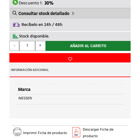
7,84€.
5,49€.
Descuento 1:
30%
Consultar stock detallado
Recíbelo en 24h / 48h
Stock disponible.
NIESSEN
-
+
AÑADIR AL CARRITO
-
TECLA
INTERRUPTOR
CON
INFORMACIÓN ADICIONAL
VISOR
SKY
PLATA
Marca
cantidad
NIESSEN
Descargar Ficha de
Imprimir Ficha de producto
producto