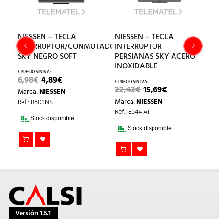
NIESSEN – TECLA
NIESSEN – TECLA
N
TADOR
INTERRUPTOR/CONMUTADOR
INTERRUPTOR
I
SKY NEGRO SOFT
PERSIANAS SKY ACERO
S
INOXIDABLE
N
EL
EL
6,98
€
4,89
€
PRECIO
PRECIO
EL
EL
22,42
€
15,69
€
1
Marca:
NIESSEN
L
ORIGINAL
ACTUAL
PRECIO
PRECIO
ERA:
ES:
Marca:
NIESSEN
M
Ref.: 8501 NS
ORIGINAL
ACTUAL
6,98€.
4,89€.
ERA:
ES:
Ref.: 8544 AI
Re
22,42€.
15,69€.
Stock disponible.
Stock disponible.
Versión 1.6.1