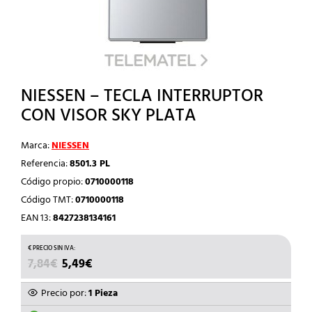
NIESSEN – TECLA INTERRUPTOR
CON VISOR SKY PLATA
Marca:
NIESSEN
Referencia:
8501.3 PL
Código propio:
0710000118
Código TMT:
0710000118
EAN 13:
8427238134161
EL
EL
7,84
€
5,49
€
PRECIO
PRECIO
ORIGINAL
ACTUAL
Precio por:
1 Pieza
ERA:
ES: