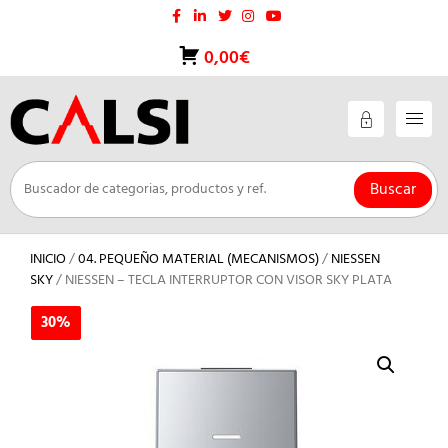
Saltar
al
contenido
0,00€
Buscar
INICIO
/
04. PEQUEÑO MATERIAL (MECANISMOS)
/
NIESSEN
SKY
/ NIESSEN – TECLA INTERRUPTOR CON VISOR SKY PLATA
30%
30%