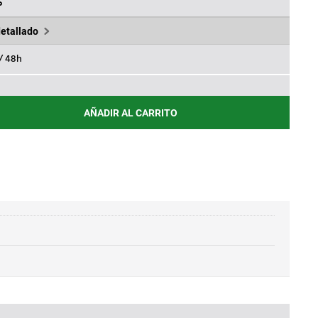
,37€.
%
detallado
 / 48h
AÑADIR AL CARRITO