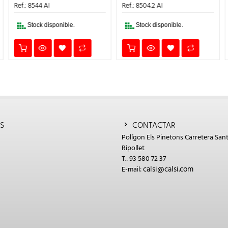
ERA:
ES:
ERA:
ES:
Ref.: 8544 AI
Ref.: 8504.2 AI
22,42€.
15,69€.
13,25€.
9,28€.
Stock disponible.
Stock disponible.
S
CONTACTAR
Polígon Els Pinetons Carretera Sant
Ripollet
T.: 93 580 72 37
calsi@calsi.com
E-mail: