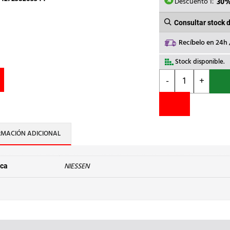
7,67€.
5
Descuento 1:
30
Consultar stock 
Recíbelo en 24h
Stock disponible.
NIESSEN
-
+
-
TECLA
INTERRUPTOR
CON
VISOR
RMACIÓN ADICIONAL
SKY
NEGRO
ESSENCE
NIESSEN
ca
cantidad