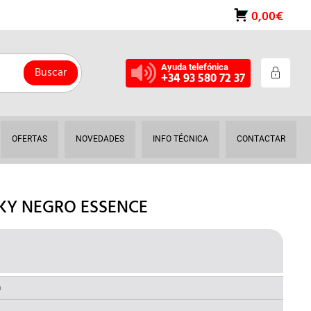
0,00€
Ayuda telefónica
Buscar
+34 93 580 72 37
OFERTAS
NOVEDADES
INFO TÉCNICA
CONTACTAR
SKY NEGRO ESSENCE
L
RECIO
AL
CTUAL
a
S: