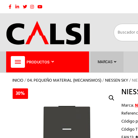
Saltar
al
contenido
PRODUCTOS
MARCAS
INICIO
/
04. PEQUEÑO MATERIAL (MECANISMOS)
/
NIESSEN SKY
/ NI
NIES
30%
30%
Marca:
N
Referenc
Código p
Código 
EAN 13:
8