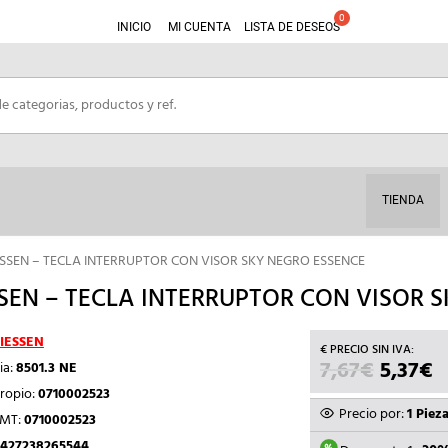
INICIO
MI CUENTA
LISTA DE DESEOS
TIENDA
ESSEN – TECLA INTERRUPTOR CON VISOR SKY NEGRO ESSENCE
SEN – TECLA INTERRUPTOR CON VISOR 
IESSEN
7,67
€
EL
5,37
€
E
ia:
8501.3 NE
PRECIO
P
ropio:
0710002523
ORIGIN
A
Precio por:
1 Piez
TMT:
0710002523
ERA:
E
427238265544