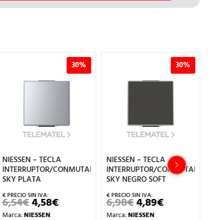
30%
30%
NIESSEN – TECLA
NIESSEN – TECLA
NI
INTERRUPTOR/CONMUTADOR
INTERRUPTOR/CONMUTADOR
PU
SKY PLATA
SKY NEGRO SOFT
B
6,54
€
4,58
€
6,98
€
4,89
€
5
EL
EL
EL
EL
PRECIO
PRECIO
PRECIO
PRECIO
Marca:
NIESSEN
Marca:
NIESSEN
Ma
ORIGINAL
ACTUAL
ORIGINAL
ACTUAL