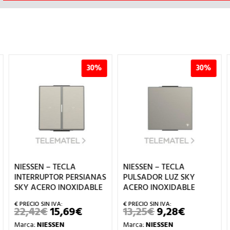
30%
30%
NIESSEN – TECLA
NIESSEN – TECLA
INTERRUPTOR PERSIANAS
PULSADOR LUZ SKY
SKY ACERO INOXIDABLE
ACERO INOXIDABLE
22,42
€
15,69
€
13,25
€
9,28
€
EL
EL
EL
EL
PRECIO
PRECIO
PRECIO
PRECIO
Marca:
NIESSEN
Marca:
NIESSEN
L
ORIGINAL
ACTUAL
ORIGINAL
ACTUAL