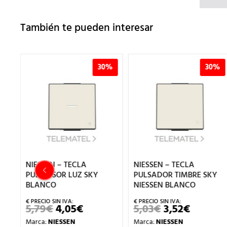
También te pueden interesar
%
30%
30%
NIESSEN – TECLA
NIESSEN – TECLA
Y
PULS.VISOR LUZ SKY
PULSADOR TIMBRE SKY
BLANCO
NIESSEN BLANCO
5,79
€
4,05
€
5,03
€
3,52
€
EL
EL
EL
EL
IO
PRECIO
PRECIO
PRECIO
PRECIO
Marca:
NIESSEN
Marca:
NIESSEN
AL
ORIGINAL
ACTUAL
ORIGINAL
ACTUA