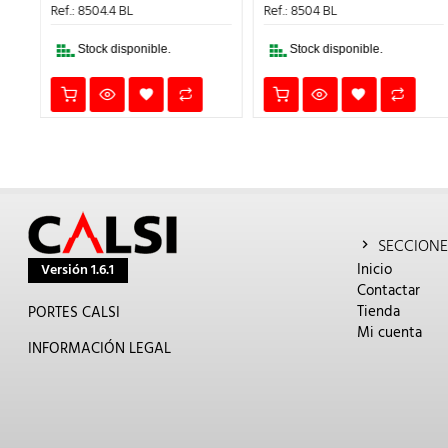
ERA:
ES:
ERA:
ES:
Ref.: 8504.4 BL
Ref.: 8504 BL
5,79€.
4,05€.
5,03€.
3,52€.
Stock disponible.
Stock disponible.
SECCIONE
Inicio
Versión 1.6.1
Contactar
Tienda
PORTES CALSI
Mi cuenta
INFORMACIÓN LEGAL