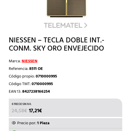
NIESSEN – TECLA DOBLE INT.-
CONM. SKY ORO ENVEJECIDO
Marca:
NIESSEN
Referencia:
8511 OE
Código propio:
0710000995
Código TMT:
0710000995
EAN 13:
8427238166254
EL
EL
24,58
€
17,21
€
PRECIO
PRECIO
ORIGINAL
ACTUAL
Precio por:
1 Pieza
ERA:
ES: