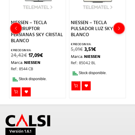
NIESSEN – TECLA
NIESSEN – TECLA
N
TADOR
INTERRUPTOR
PULSADOR LUZ SKY
P
PERSIANAS SKY CRISTAL
BLANCO
B
BLANCO
EL
EL
5,01
€
3,51
€
5
PRECIO
PRECIO
EL
EL
24,42
€
17,09
€
Marca:
NIESSEN
M
L
ORIGINAL
ACTUAL
PRECIO
PRECIO
ERA:
ES:
Marca:
NIESSEN
Ref.: 8504.2 BL
Re
ORIGINAL
ACTUAL
5,01€.
3,51€.
ERA:
ES:
Ref.: 8544 CB
24,42€.
17,09€.
Stock disponible.
Stock disponible.
Versión 1.6.1