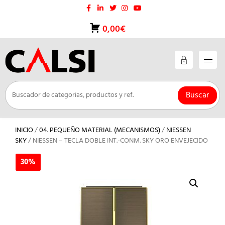
Saltar
al
contenido
0,00€
Buscar
INICIO
/
04. PEQUEÑO MATERIAL (MECANISMOS)
/
NIESSEN
SKY
/ NIESSEN – TECLA DOBLE INT.-CONM. SKY ORO ENVEJECIDO
30%
30%