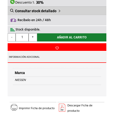
24,58€.
17,21€.
Descuento 1:
30%
Consultar stock detallado
Recíbelo en 24h / 48h
Stock disponible.
NIESSEN
-
+
AÑADIR AL CARRITO
-
TECLA
DOBLE
INT.-
INFORMACIÓN ADICIONAL
CONM.
SKY
ORO
Marca
ENVEJECIDO
NIESSEN
cantidad
Descargar Ficha de
Imprimir Ficha de producto
producto