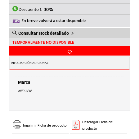
ERA:
ES:
20,12€.
14,08€.
Descuento 1:
30%
En breve volverá a estar disponible
Consultar stock detallado
TEMPORALMENTE NO DISPONIBLE
INFORMACIÓN ADICIONAL
Marca
NIESSEN
Descargar Ficha de
Imprimir Ficha de producto
producto