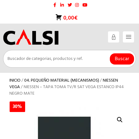
Saltar
al
contenido
0,00€
Buscar
INICIO
/
04. PEQUEÑO MATERIAL (MECANISMOS)
/
NIESSEN
VEGA
/ NIESSEN – TAPA TOMA TV/R SAT VEGA ESTANCO IP44
NEGRO MATE
30%
30%