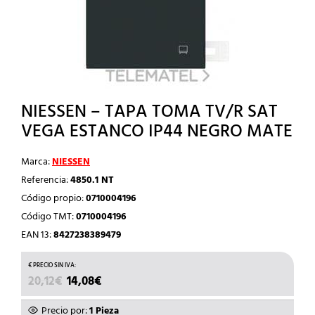
NIESSEN – TAPA TOMA TV/R SAT
VEGA ESTANCO IP44 NEGRO MATE
Marca:
NIESSEN
Referencia:
4850.1 NT
Código propio:
0710004196
Código TMT:
0710004196
EAN 13:
8427238389479
EL
EL
20,12
€
14,08
€
PRECIO
PRECIO
ORIGINAL
ACTUAL
Precio por:
1 Pieza