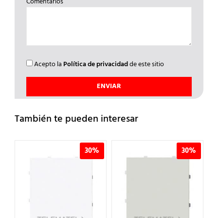
Comentarios
Acepto la
Política de privacidad
de este sitio
También te pueden interesar
%
30%
30%