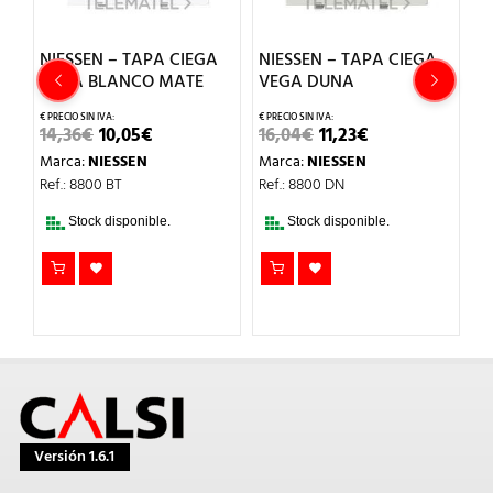
A
NIESSEN – TAPA CIEGA
NIESSEN – TAPA CIEGA
N
VEGA BLANCO MATE
VEGA DUNA
I
O
C
B
EL
EL
EL
EL
14,36
€
10,05
€
16,04
€
11,23
€
PRECIO
PRECIO
PRECIO
PRECIO
Marca:
NIESSEN
Marca:
NIESSEN
ORIGINAL
ACTUAL
ORIGINAL
ACTUAL
4
ERA:
ES:
ERA:
ES:
Ref.: 8800 BT
Ref.: 8800 DN
14,36€.
10,05€.
16,04€.
11,23€.
M
L
Stock disponible.
Stock disponible.
Re
Versión 1.6.1