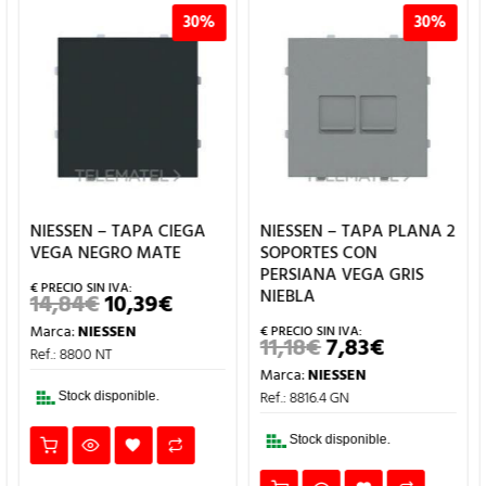
30%
30%
NIESSEN – TAPA CIEGA
NIESSEN – TAPA PLANA 2
VEGA NEGRO MATE
SOPORTES CON
PERSIANA VEGA GRIS
NIEBLA
14,84
€
10,39
€
EL
EL
PRECIO
PRECIO
Marca:
NIESSEN
ORIGINAL
ACTUAL
O
11,18
€
7,83
€
EL
EL
ERA:
ES:
Ref.: 8800 NT
AL
PRECIO
PRECIO
14,84€.
10,39€.
Marca:
NIESSEN
ORIGINAL
ACTUAL
.
ERA:
ES:
Ref.: 8816.4 GN
Stock disponible.
11,18€.
7,83€.
Stock disponible.