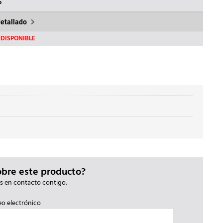
.
13,61€.
%
detallado
DISPONIBLE
obre este producto?
s en contacto contigo.
eo electrónico