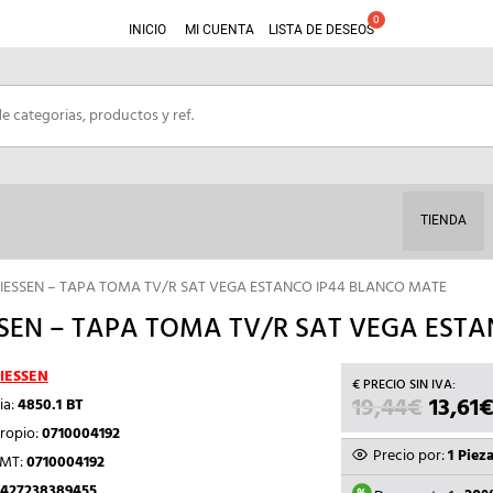
INICIO
MI CUENTA
LISTA DE DESEOS
TIENDA
NIESSEN – TAPA TOMA TV/R SAT VEGA ESTANCO IP44 BLANCO MATE
SEN – TAPA TOMA TV/R SAT VEGA EST
IESSEN
19,44
€
EL
13,61
ia:
4850.1 BT
PRECI
ropio:
0710004192
ORIGI
Precio por:
1 Piez
TMT:
0710004192
ERA:
427238389455