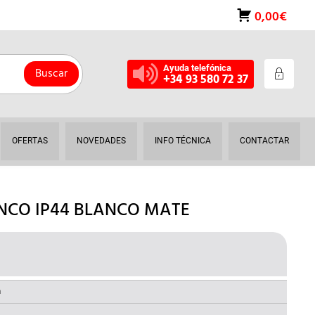
0,00€
Ayuda telefónica
Buscar
+34 93 580 72 37
OFERTAS
NOVEDADES
INFO TÉCNICA
CONTACTAR
ANCO IP44 BLANCO MATE
€
EL
O
PRECIO
NAL
ACTUAL
a
ES: