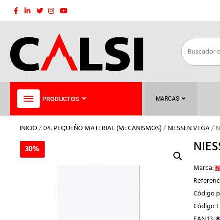
Saltar
al
contenido
PRODUCTOS
MARCAS
INICIO
/
04. PEQUEÑO MATERIAL (MECANISMOS)
/
NIESSEN VEGA
/ 
NIES
30%
30%
Marca:
N
Referenc
Código p
Código 
EAN 13:
8