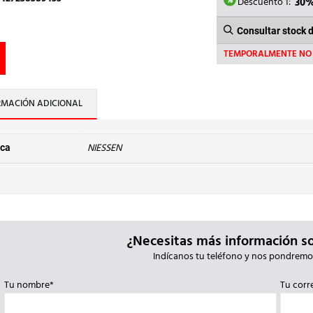
19,44€
Descuento 1:
30
Consultar stock 
TEMPORALMENTE NO 
RMACIÓN ADICIONAL
NIESSEN
ca
¿Necesitas más información s
Indícanos tu teléfono y nos pondremo
Tu nombre*
Tu corr