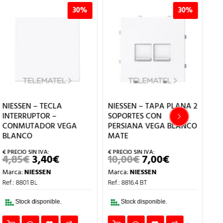
30%
30%
NIESSEN – TECLA
NIESSEN – TAPA PLANA 2
NI
INTERRUPTOR –
SOPORTES CON
VE
CONMUTADOR VEGA
PERSIANA VEGA BLANCO
BLANCO
MATE
1
Ma
4,85
€
3,40
€
10,00
€
7,00
€
EL
EL
EL
EL
Ref
PRECIO
PRECIO
PRECIO
PRECIO
Marca:
NIESSEN
Marca:
NIESSEN
ORIGINAL
ACTUAL
ORIGINAL
ACTUAL
TE
ERA:
ES:
ERA:
ES:
Ref.: 8801 BL
Ref.: 8816.4 BT
DIS
4,85€.
3,40€.
10,00€.
7,00€.
Stock disponible.
Stock disponible.