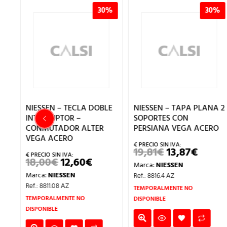
%
30%
30%
A
NIESSEN – TECLA DOBLE
NIESSEN – TAPA PLANA 2
INTERRUPTOR –
SOPORTES CON
CONMUTADOR ALTER
PERSIANA VEGA ACERO
VEGA ACERO
19,81
€
13,87
€
EL
EL
PRECIO
PRECI
18,00
€
12,60
€
EL
EL
Marca:
NIESSEN
ORIGINAL
ACTU
IO
PRECIO
PRECIO
ERA:
ES:
Marca:
NIESSEN
Ref.: 8816.4 AZ
UAL
ORIGINAL
ACTUAL
19,81€.
13,87€
ERA:
ES:
Ref.: 8811.08 AZ
TEMPORALMENTE NO
.
18,00€.
12,60€.
TEMPORALMENTE NO
DISPONIBLE
DISPONIBLE