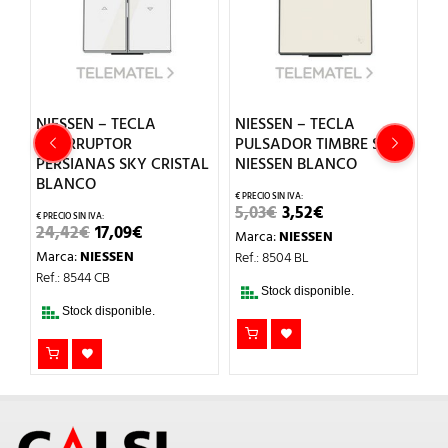
NIESSEN – TECLA
NIESSEN – TECLA
N
INTERRUPTOR
PULSADOR TIMBRE SKY
I
PERSIANAS SKY CRISTAL
NIESSEN BLANCO
S
BLANCO
EL
EL
5,03
€
3,52
€
6
PRECIO
PRECIO
EL
EL
24,42
€
17,09
€
Marca:
NIESSEN
M
L
ORIGINAL
ACTUAL
PRECIO
PRECIO
ERA:
ES:
Marca:
NIESSEN
Ref.: 8504 BL
Re
ORIGINAL
ACTUAL
5,03€.
3,52€.
ERA:
ES:
Ref.: 8544 CB
24,42€.
17,09€.
Stock disponible.
Stock disponible.