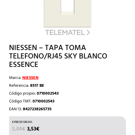
NIESSEN – TAPA TOMA
TELEFONO/RJ45 SKY BLANCO
ESSENCE
Marca:
NIESSEN
Referencia:
8517 BE
Código propio:
0710002543
Código TMT:
0710002543
EAN 13:
8427238265735
EL
EL
5,04
€
3,53
€
PRECIO
PRECIO