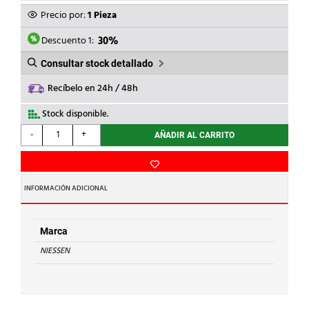
ORIGINAL
ACTUAL
Precio por:
1 Pieza
ERA:
ES:
5,04€.
3,53€.
Descuento 1:
30%
Consultar stock detallado
Recíbelo en 24h / 48h
Stock disponible.
NIESSEN
-
+
AÑADIR AL CARRITO
-
TAPA
TOMA
TELEFONO/RJ45
INFORMACIÓN ADICIONAL
SKY
BLANCO
ESSENCE
Marca
cantidad
NIESSEN