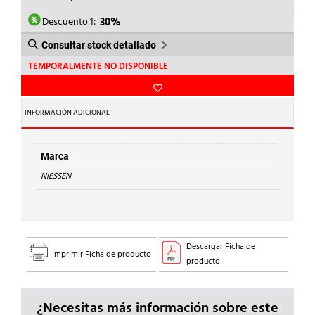
ERA:
ES:
16,83€.
11,78€.
Descuento 1:
30%
Consultar stock detallado
TEMPORALMENTE NO DISPONIBLE
INFORMACIÓN ADICIONAL
Marca
NIESSEN
Descargar Ficha de
Imprimir Ficha de producto
producto
¿Necesitas más información sobre este