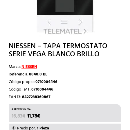
NIESSEN – TAPA TERMOSTATO
SERIE VEGA BLANCO BRILLO
Marca:
NIESSEN
Referencia:
8840.8 BL
Código propio:
0710004446
Código TMT:
0710004446
EAN 13:
8427238360867
EL
EL
16,83
€
11,78
€
PRECIO
PRECIO
ORIGINAL
ACTUAL
Precio por:
1 Pieza