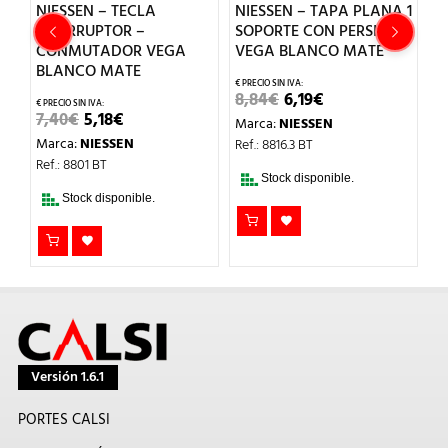
NIESSEN – TECLA
NIESSEN – TAPA PLANA 1
N
INTERRUPTOR –
SOPORTE CON PERSIANA
S
CONMUTADOR VEGA
VEGA BLANCO MATE
V
BLANCO MATE
EL
EL
8,84
€
6,19
€
9
PRECIO
PRECIO
EL
EL
7,40
€
5,18
€
Marca:
NIESSEN
M
ORIGINAL
ACTUAL
PRECIO
PRECIO
ERA:
ES:
Marca:
NIESSEN
Ref.: 8816.3 BT
Re
ORIGINAL
ACTUAL
8,84€.
6,19€.
ERA:
ES:
Ref.: 8801 BT
7,40€.
5,18€.
Stock disponible.
Stock disponible.
Versión 1.6.1
PORTES CALSI