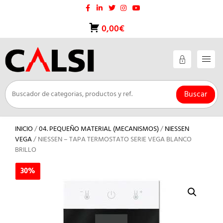
Saltar
al
contenido
0,00€
Buscar
INICIO
/
04. PEQUEÑO MATERIAL (MECANISMOS)
/
NIESSEN
VEGA
/ NIESSEN – TAPA TERMOSTATO SERIE VEGA BLANCO
BRILLO
30%
30%