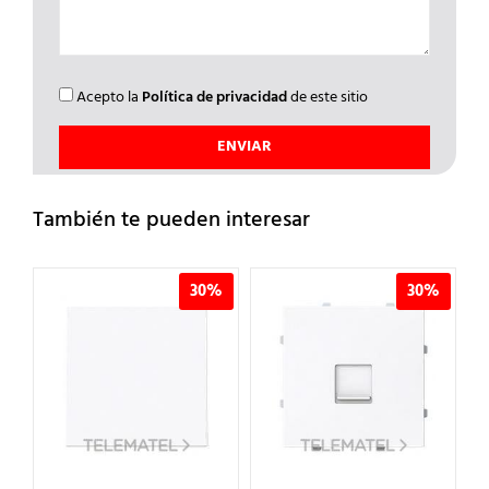
Acepto la
Política de privacidad
de este sitio
También te pueden interesar
%
30%
30%