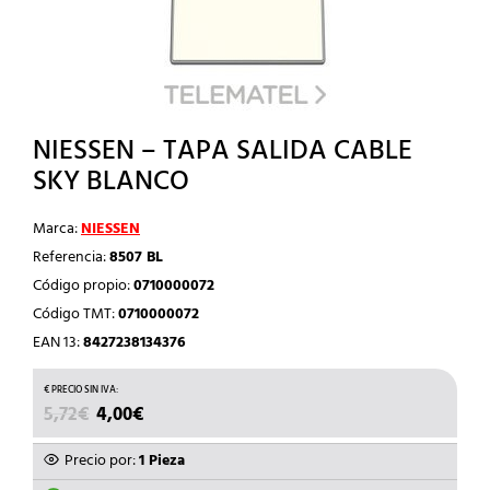
NIESSEN – TAPA SALIDA CABLE
SKY BLANCO
Marca:
NIESSEN
Referencia:
8507 BL
Código propio:
0710000072
Código TMT:
0710000072
EAN 13:
8427238134376
EL
EL
5,72
€
4,00
€
PRECIO
PRECIO
ORIGINAL
ACTUAL
Precio por:
1 Pieza
ERA:
ES: