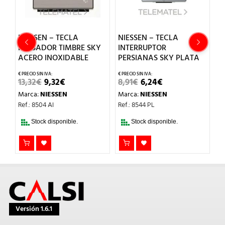
NIESSEN – TECLA
NIESSEN – TECLA
N
TADOR
PULSADOR TIMBRE SKY
INTERRUPTOR
I
ACERO INOXIDABLE
PERSIANAS SKY PLATA
S
EL
EL
EL
EL
13,32
€
9,32
€
8,91
€
6,24
€
6
PRECIO
PRECIO
PRECIO
PRECIO
Marca:
NIESSEN
Marca:
NIESSEN
M
L
ORIGINAL
ACTUAL
ORIGINAL
ACTUAL
ERA:
ES:
ERA:
ES:
Ref.: 8504 AI
Ref.: 8544 PL
Re
13,32€.
9,32€.
8,91€.
6,24€.
Stock disponible.
Stock disponible.
Versión 1.6.1