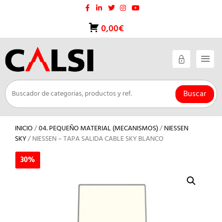
Saltar
al
contenido
0,00€
Buscar
INICIO
/
04. PEQUEÑO MATERIAL (MECANISMOS)
/
NIESSEN
SKY
/ NIESSEN – TAPA SALIDA CABLE SKY BLANCO
30%
30%