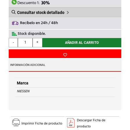
5,72€.
4,00€.
Descuento 1:
30%
Consultar stock detallado
Recíbelo en 24h / 48h
Stock disponible.
NIESSEN
-
+
AÑADIR AL CARRITO
-
TAPA
SALIDA
CABLE
INFORMACIÓN ADICIONAL
SKY
BLANCO
cantidad
Marca
NIESSEN
Descargar Ficha de
Imprimir Ficha de producto
producto