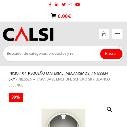
Saltar
al
contenido
0,00€
Buscar
INICIO
/
04. PEQUEÑO MATERIAL (MECANISMOS)
/
NIESSEN
SKY
/ NIESSEN – TAPA BASE ENCHUFE SCHUKO SKY BLANCO
ESSENCE
30%
30%