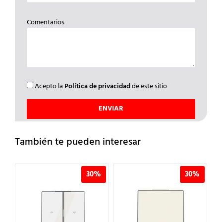
Comentarios
Acepto la
Política de privacidad
de este sitio
También te pueden interesar
%
30%
30%