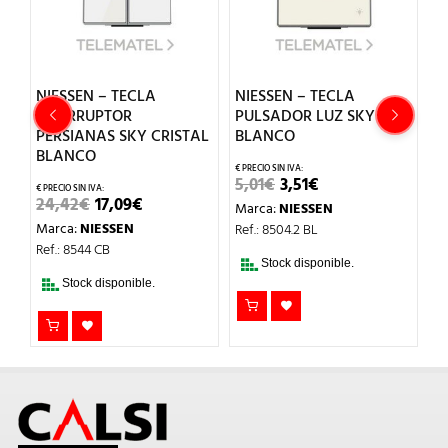
NIESSEN – TECLA
NIESSEN – TECLA
N
INTERRUPTOR
PULSADOR LUZ SKY
P
O
PERSIANAS SKY CRISTAL
BLANCO
A
BLANCO
EL
EL
5,01
€
3,51
€
1
PRECIO
PRECIO
EL
EL
24,42
€
17,09
€
Marca:
NIESSEN
M
ORIGINAL
ACTUAL
PRECIO
PRECIO
ERA:
ES:
Marca:
NIESSEN
Ref.: 8504.2 BL
Re
ORIGINAL
ACTUAL
5,01€.
3,51€.
ERA:
ES:
Ref.: 8544 CB
24,42€.
17,09€.
Stock disponible.
Stock disponible.