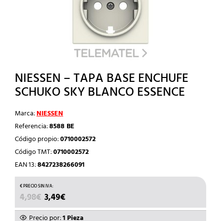
NIESSEN – TAPA BASE ENCHUFE
SCHUKO SKY BLANCO ESSENCE
Marca:
NIESSEN
Referencia:
8588 BE
Código propio:
0710002572
Código TMT:
0710002572
EAN 13:
8427238266091
EL
EL
4,98
€
3,49
€
PRECIO
PRECIO
ORIGINAL
ACTUAL
Precio por:
1 Pieza