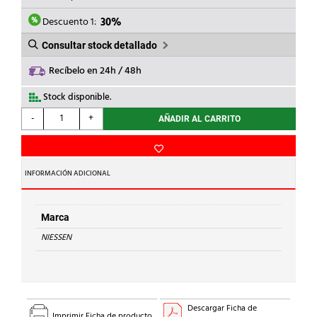
ERA:
ES:
4,98€.
3,49€.
Descuento 1:
30%
Consultar stock detallado
Recíbelo en 24h / 48h
Stock disponible.
NIESSEN
-
+
AÑADIR AL CARRITO
-
TAPA
BASE
ENCHUFE
INFORMACIÓN ADICIONAL
SCHUKO
SKY
BLANCO
Marca
ESSENCE
NIESSEN
cantidad
Descargar Ficha de
Imprimir Ficha de producto