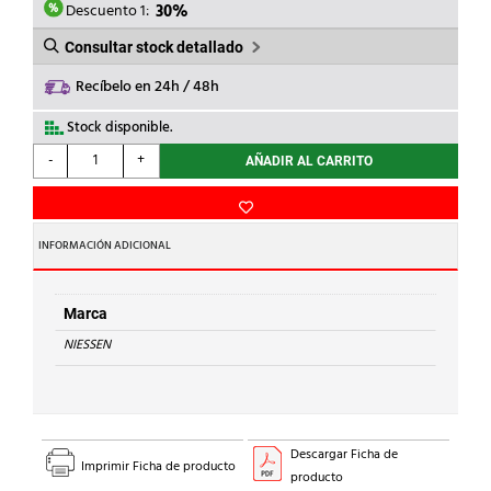
12,17€.
8,52€.
Descuento 1:
30%
Consultar stock detallado
Recíbelo en 24h / 48h
Stock disponible.
NIESSEN
-
+
AÑADIR AL CARRITO
-
TAPA
2
CONECTORES
INFORMACIÓN ADICIONAL
CON
PERSIANA
SKY
Marca
NS
NIESSEN
cantidad
Descargar Ficha de
Imprimir Ficha de producto
producto