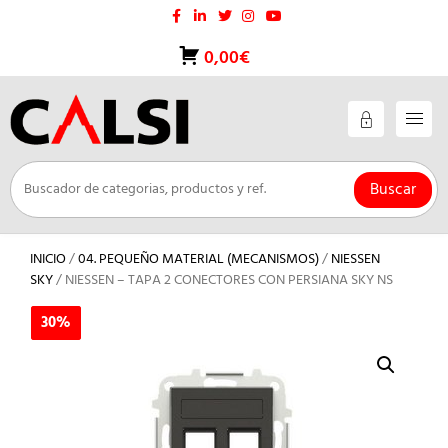
Saltar
al
contenido
0,00€
Buscar
INICIO
/
04. PEQUEÑO MATERIAL (MECANISMOS)
/
NIESSEN
SKY
/ NIESSEN – TAPA 2 CONECTORES CON PERSIANA SKY NS
30%
30%