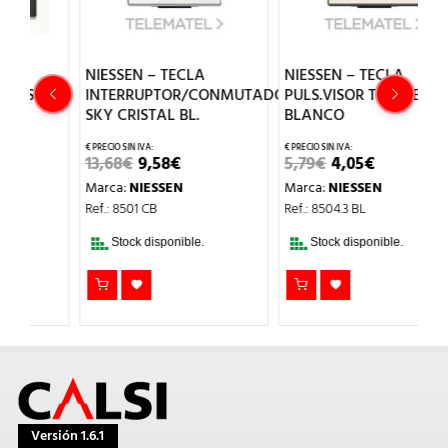
NIESSEN – TECLA
NIESSEN – TECLA
N
Y
INTERRUPTOR/CONMUTADOR
PULS.VISOR TIMBRE SKY
E
SKY CRISTAL BL.
BLANCO
P
EL
EL
EL
EL
13,68
€
9,58
€
5,79
€
4,05
€
1
PRECIO
PRECIO
PRECIO
PRECIO
Marca:
NIESSEN
Marca:
NIESSEN
M
L
ORIGINAL
ACTUAL
ORIGINAL
ACTUAL
ERA:
ES:
ERA:
ES:
Ref.: 8501 CB
Ref.: 8504.3 BL
Re
13,68€.
9,58€.
5,79€.
4,05€.
Stock disponible.
Stock disponible.
Versión 1.6.1