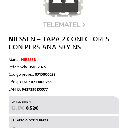
NIESSEN – TAPA 2 CONECTORES
CON PERSIANA SKY NS
Marca:
NIESSEN
Referencia:
8518.2 NS
Código propio:
0710000233
Código TMT:
0710000233
EAN 13:
8427238135977
EL
EL
12,17
€
8,52
€
PRECIO
PRECIO
ORIGINAL
ACTUAL
Precio por:
1 Pieza
ERA:
ES: