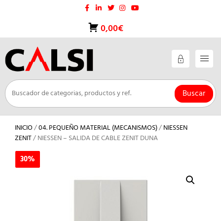
Saltar
al
contenido
0,00€
Buscar
INICIO
/
04. PEQUEÑO MATERIAL (MECANISMOS)
/
NIESSEN
ZENIT
/ NIESSEN – SALIDA DE CABLE ZENIT DUNA
30%
30%