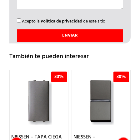
Acepto la
Política de privacidad
de este sitio
También te pueden interesar
%
30%
30%
NIESSEN – TAPA CIEGA
NIESSEN –
N