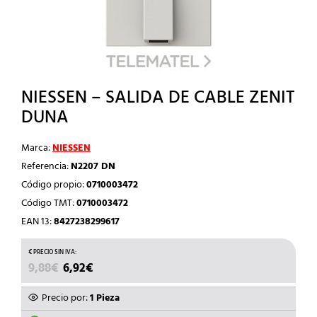
NIESSEN – SALIDA DE CABLE ZENIT
DUNA
Marca:
NIESSEN
Referencia:
N2207 DN
Código propio:
0710003472
Código TMT:
0710003472
EAN 13:
8427238299617
EL
EL
9,88
€
6,92
€
PRECIO
PRECIO
ORIGINAL
ACTUAL
Precio por:
1 Pieza
ERA:
ES: