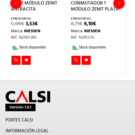
CON 1 MÓDULO ZENIT
CONMUTADOR 1
C
ANTRACITA
MÓDULO ZENIT PLATA
M
A
EL
EL
EL
EL
5,04
€
3,53
€
8,71
€
6,10
€
PRECIO
PRECIO
PRECIO
PRECIO
21
Marca:
NIESSEN
Marca:
NIESSEN
L
ORIGINAL
ACTUAL
ORIGINAL
ACTUAL
ERA:
ES:
ERA:
ES:
M
Ref.: N2100 AN
Ref.: N2102 PL
5,04€.
3,53€.
8,71€.
6,10€.
Re
Stock disponible.
Stock disponible.
Versión 1.6.1
PORTES CALSI
INFORMACIÓN LEGAL