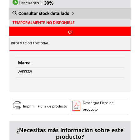
9,88€.
6,92€.
Descuento 1:
30%
Consultar stock detallado
TEMPORALMENTE NO DISPONIBLE
INFORMACIÓN ADICIONAL
Marca
NIESSEN
Descargar Ficha de
Imprimir Ficha de producto
producto
¿Necesitas más información sobre este
producto?