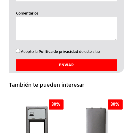
Comentarios
Acepto la
Política de privacidad
de este sitio
También te pueden interesar
%
30%
30%