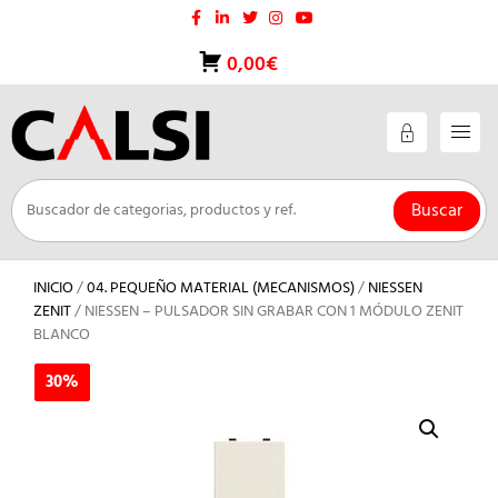
Saltar
al
contenido
0,00€
Buscar
INICIO
/
04. PEQUEÑO MATERIAL (MECANISMOS)
/
NIESSEN
ZENIT
/ NIESSEN – PULSADOR SIN GRABAR CON 1 MÓDULO ZENIT
BLANCO
30%
30%