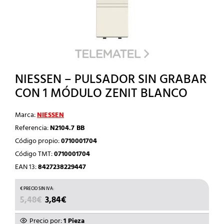
NIESSEN – PULSADOR SIN GRABAR
CON 1 MÓDULO ZENIT BLANCO
Marca:
NIESSEN
Referencia:
N2104.7 BB
Código propio:
0710001704
Código TMT:
0710001704
EAN 13:
8427238229447
EL
EL
5,48
€
3,84
€
PRECIO
PRECIO
ORIGINAL
ACTUAL
Precio por:
1 Pieza