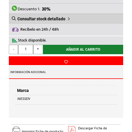
ERA:
ES:
5,48€.
3,84€.
Descuento 1:
30%
Consultar stock detallado
Recíbelo en 24h / 48h
Stock disponible.
NIESSEN
-
+
AÑADIR AL CARRITO
-
PULSADOR
SIN
GRABAR
INFORMACIÓN ADICIONAL
CON
1
MÓDULO
Marca
ZENIT
NIESSEN
BLANCO
cantidad
Descargar Ficha de
Imprimir Ficha de producto