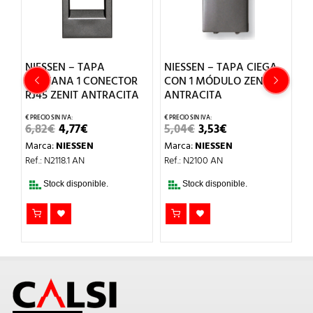
NIESSEN – TAPA
NIESSEN – TAPA CIEGA
N
.9
VENTANA 1 CONECTOR
CON 1 MÓDULO ZENIT
L
RJ45 ZENIT ANTRACITA
ANTRACITA
I
EL
EL
EL
EL
6,82
€
4,77
€
5,04
€
3,53
€
6
PRECIO
PRECIO
PRECIO
PRECIO
Marca:
NIESSEN
Marca:
NIESSEN
M
L
ORIGINAL
ACTUAL
ORIGINAL
ACTUAL
ERA:
ES:
ERA:
ES:
Ref.: N2118.1 AN
Ref.: N2100 AN
Re
6,82€.
4,77€.
5,04€.
3,53€.
Stock disponible.
Stock disponible.