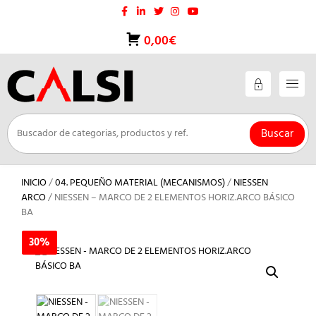
Saltar
al
contenido
0,00€
Buscar
INICIO
/
04. PEQUEÑO MATERIAL (MECANISMOS)
/
NIESSEN
ARCO
/ NIESSEN – MARCO DE 2 ELEMENTOS HORIZ.ARCO BÁSICO
BA
30%
30%