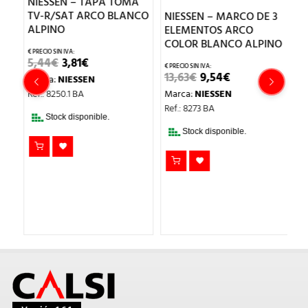
NIESSEN – TAPA TOMA
TV-R/SAT ARCO BLANCO
N
NIESSEN – MARCO DE 3
ALPINO
ELEMENTOS ARCO
COLOR BLANCO ALPINO
EL
EL
5,44
€
3,81
€
PRECIO
PRECIO
EL
EL
N
13,63
€
9,54
€
Marca:
NIESSEN
ORIGINAL
ACTUAL
PRECIO
PRECIO
E
ERA:
ES:
Ref.: 8250.1 BA
Marca:
NIESSEN
ORIGINAL
ACTUAL
5,44€.
3,81€.
C
ERA:
ES:
Ref.: 8273 BA
13,63€.
9,54€.
Stock disponible.
Stock disponible.
1
M
Re