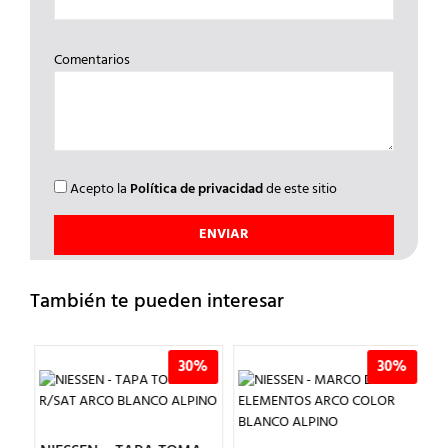
Comentarios
Acepto la
Política de privacidad
de este sitio
También te pueden interesar
%
30%
30%