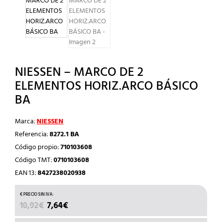
NIESSEN – MARCO DE 2
ELEMENTOS HORIZ.ARCO BÁSICO
BA
Marca:
NIESSEN
Referencia:
8272.1 BA
Código propio:
710103608
Código TMT:
0710103608
EAN 13:
8427238020938
EL
EL
10,92
€
7,64
€
PRECIO
PRECIO