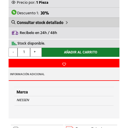
ORIGINAL
ACTUAL
Precio por:
1 Pieza
ERA:
ES:
10,92€.
7,64€.
Descuento 1:
30%
Consultar stock detallado
Recíbelo en 24h / 48h
Stock disponible.
NIESSEN
-
+
AÑADIR AL CARRITO
-
MARCO
DE
2
INFORMACIÓN ADICIONAL
ELEMENTOS
HORIZ.ARCO
BÁSICO
Marca
BA
NIESSEN
cantidad