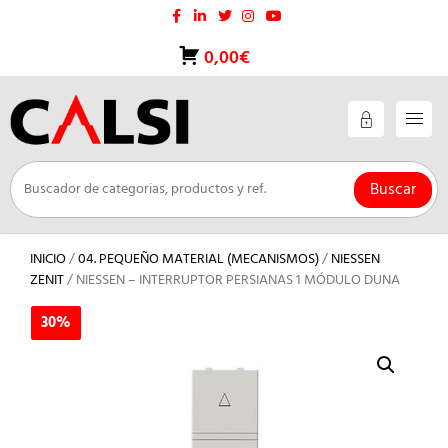
Saltar
al
contenido
0,00€
Buscar
INICIO
/
04. PEQUEÑO MATERIAL (MECANISMOS)
/
NIESSEN
ZENIT
/ NIESSEN – INTERRUPTOR PERSIANAS 1 MÓDULO DUNA
30%
30%