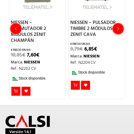
NIESSEN –
NIESSEN – PULSADOR
N
CONMUTADOR 2
TIMBRE 2 MÓDULOS
C
MÓDULOS ZENIT
ZENIT CAVA
M
CHAMPÁN
EL
EL
9,79
€
6,85
€
8,
PRECIO
PRECIO
EL
EL
10,85
€
7,60
€
Marca:
NIESSEN
M
L
ORIGINAL
ACTUAL
PRECIO
PRECIO
ERA:
ES:
Marca:
NIESSEN
Ref.: N2204 CV
Re
ORIGINAL
ACTUAL
9,79€.
6,85€.
ERA:
ES:
Ref.: N2202 CV
10,85€.
7,60€.
Stock disponible.
Stock disponible.
Versión 1.6.1