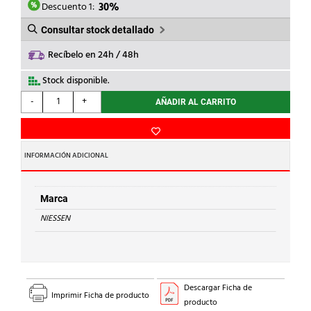
37,04€.
25,93€.
Descuento 1:
30%
Consultar stock detallado
Recíbelo en 24h / 48h
Stock disponible.
NIESSEN
-
+
AÑADIR AL CARRITO
-
INTERRUPTOR
PERSIANAS
1
INFORMACIÓN ADICIONAL
MÓDULO
DUNA
cantidad
Marca
NIESSEN
Descargar Ficha de
Imprimir Ficha de producto
producto