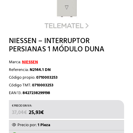
NIESSEN – INTERRUPTOR
PERSIANAS 1 MÓDULO DUNA
Marca:
NIESSEN
Referencia:
N2144.1 DN
Código propio:
0710003253
Código TMT:
0710003253
EAN 13:
8427238299198
EL
EL
37,04
€
25,93
€
PRECIO
PRECIO
ORIGINAL
ACTUAL
Precio por:
1 Pieza
ERA:
ES: