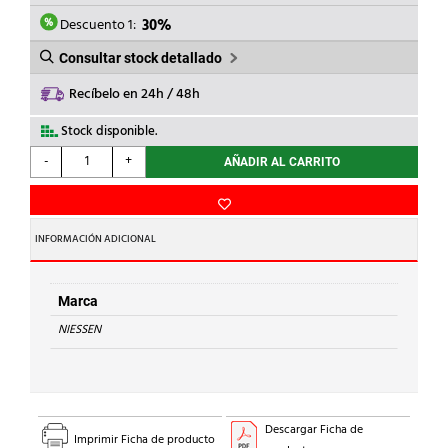
ERA:
ES:
11,14€.
7,80€.
Descuento 1:
30%
Consultar stock detallado
Recíbelo en 24h / 48h
Stock disponible.
NIESSEN
-
+
AÑADIR AL CARRITO
-
INTERRUPTOR
MONOPOLAR
CON
INFORMACIÓN ADICIONAL
VISOR
STYLO
BA
Marca
cantidad
NIESSEN
Descargar Ficha de
Imprimir Ficha de producto