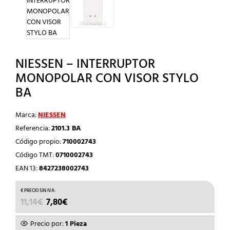
NIESSEN – INTERRUPTOR
MONOPOLAR CON VISOR STYLO
BA
Marca:
NIESSEN
Referencia:
2101.3 BA
Código propio:
710002743
Código TMT:
0710002743
EAN 13:
8427238002743
EL
EL
11,14
€
7,80
€
PRECIO
PRECIO
ORIGINAL
ACTUAL
Precio por:
1 Pieza