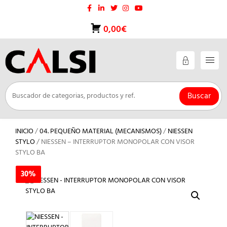
Saltar
al
contenido
0,00€
Buscar
INICIO
/
04. PEQUEÑO MATERIAL (MECANISMOS)
/
NIESSEN
STYLO
/ NIESSEN – INTERRUPTOR MONOPOLAR CON VISOR
STYLO BA
30%
30%