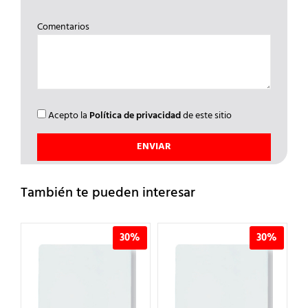
Comentarios
Acepto la
Política de privacidad
de este sitio
También te pueden interesar
%
30%
30%