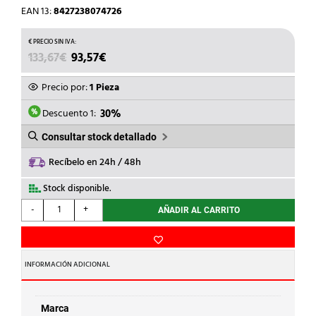
EAN 13:
8427238074726
EL
EL
133,67
€
93,57
€
PRECIO
PRECIO
ORIGINAL
ACTUAL
Precio por:
1 Pieza
ERA:
ES:
133,67€.
93,57€.
Descuento 1:
30%
Consultar stock detallado
Recíbelo en 24h / 48h
Stock disponible.
NIESSEN
-
+
AÑADIR AL CARRITO
-
DETECTOR
DE
MOVIMIENTO
INFORMACIÓN ADICIONAL
EMPOTRAR
ANTRACITA
cantidad
Marca