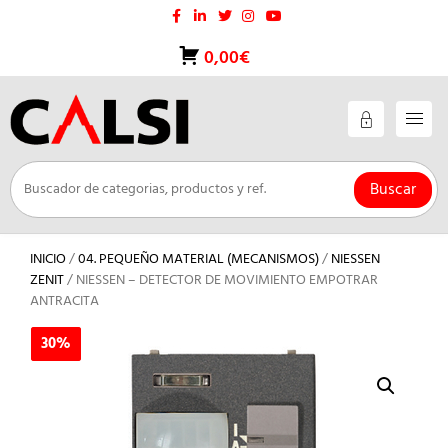
Saltar
al
contenido
0,00€
Buscar
INICIO
/
04. PEQUEÑO MATERIAL (MECANISMOS)
/
NIESSEN
ZENIT
/ NIESSEN – DETECTOR DE MOVIMIENTO EMPOTRAR
ANTRACITA
30%
30%