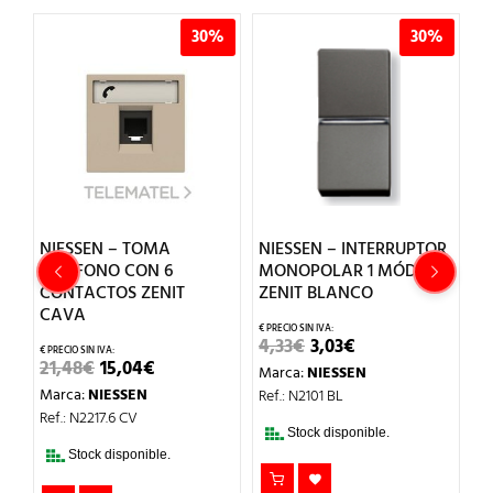
%
30%
30%
NIESSEN – TOMA
NIESSEN – INTERRUPTOR
N
TELÉFONO CON 6
MONOPOLAR 1 MÓDULO
C
CONTACTOS ZENIT
ZENIT BLANCO
B
CAVA
EL
EL
4,33
€
3,03
€
3,
O
PRECIO
PRECIO
EL
EL
21,48
€
15,04
€
Marca:
NIESSEN
M
AL
ORIGINAL
ACTUAL
PRECIO
PRECIO
ERA:
ES:
Marca:
NIESSEN
Ref.: N2101 BL
Re
ORIGINAL
ACTUAL
.
4,33€.
3,03€.
ERA:
ES:
Ref.: N2217.6 CV
21,48€.
15,04€.
Stock disponible.
Stock disponible.