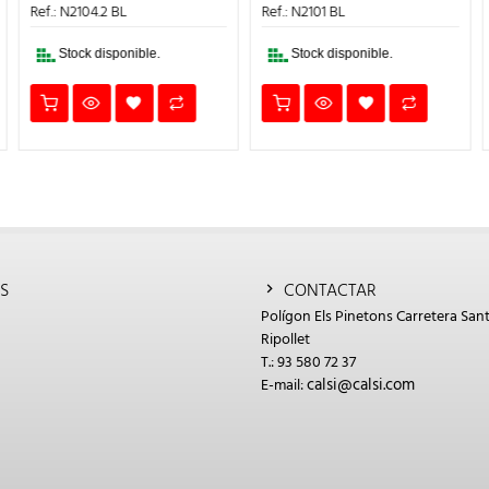
ERA:
ES:
ERA:
ES:
Ref.: N2104.2 BL
Ref.: N2101 BL
6,19€.
4,33€.
4,33€.
3,03€.
Stock disponible.
Stock disponible.
S
CONTACTAR
Polígon Els Pinetons Carretera Sant
Ripollet
T.: 93 580 72 37
calsi@calsi.com
E-mail: