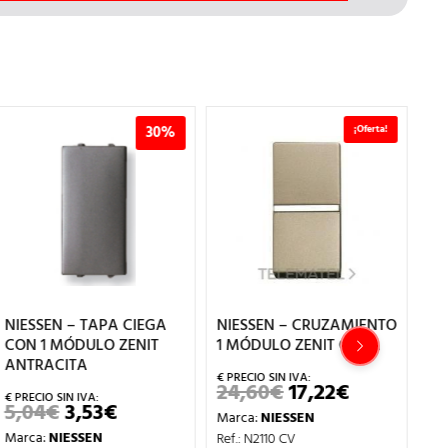
30%
¡Oferta!
NIESSEN – TAPA CIEGA
NIESSEN – CRUZAMIENTO
NI
CON 1 MÓDULO ZENIT
1 MÓDULO ZENIT CAVA
SÍ
ANTRACITA
ZE
24,60
€
17,22
€
EL
EL
PRECIO
PRECIO
5,04
€
3,53
€
9
EL
EL
Marca:
NIESSEN
ORIGINAL
ACTUAL
PRECIO
PRECIO
ERA:
ES:
Marca:
NIESSEN
Ma
Ref.: N2110 CV
ORIGINAL
ACTUAL