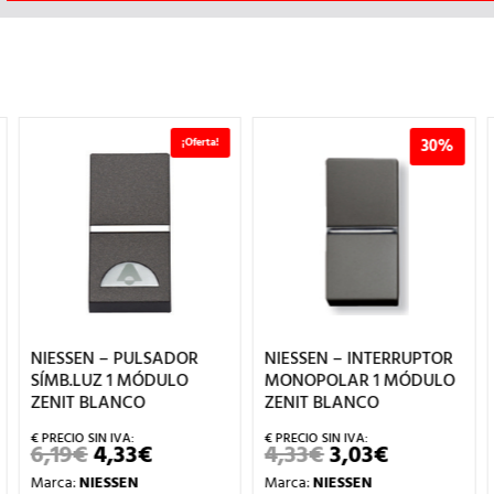
¡Oferta!
30%
NIESSEN – PULSADOR
NIESSEN – INTERRUPTOR
SÍMB.LUZ 1 MÓDULO
MONOPOLAR 1 MÓDULO
ZENIT BLANCO
ZENIT BLANCO
6,19
€
4,33
€
4,33
€
3,03
€
EL
EL
EL
EL
PRECIO
PRECIO
PRECIO
PRECIO
Marca:
NIESSEN
Marca:
NIESSEN
ORIGINAL
ACTUAL
ORIGINAL
ACTUAL