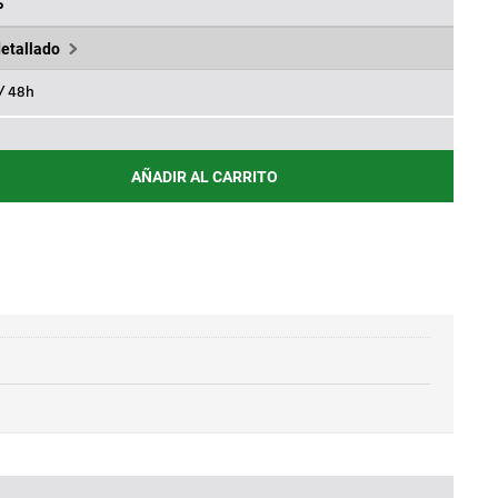
,95€.
%
detallado
 / 48h
AÑADIR AL CARRITO