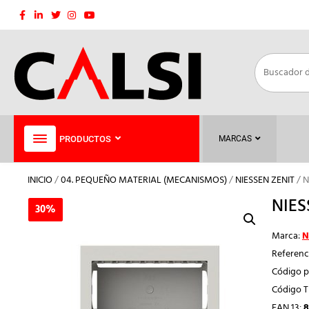
Saltar
al
contenido
PRODUCTOS
MARCAS
INICIO
/
04. PEQUEÑO MATERIAL (MECANISMOS)
/
NIESSEN ZENIT
/ N
NIES
30%
30%
Marca:
N
Referenc
Código p
Código 
EAN 13:
8