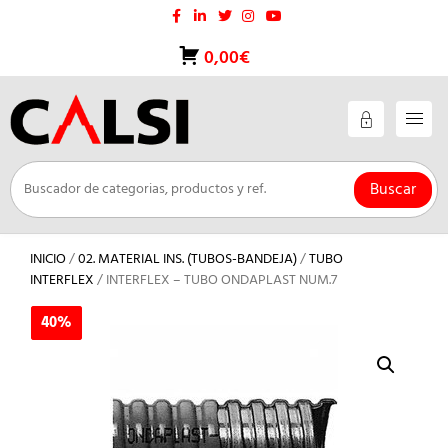
Saltar
al
contenido
0,00€
Buscar
INICIO
/
02. MATERIAL INS. (TUBOS-BANDEJA)
/
TUBO
INTERFLEX
/ INTERFLEX – TUBO ONDAPLAST NUM.7
40%
40%