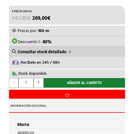
EL
EL
447,85
€
269,00
€
PRECIO
PRECIO
ORIGINAL
ACTUAL
Precio por:
100 m
ERA:
ES:
447,85€.
269,00€.
Descuento 1:
40%
Consultar stock detallado
Recíbelo en 24h / 48h
Stock disponible.
INTERFLEX
-
+
AÑADIR AL CARRITO
-
TUBO
ONDAPLAST
NUM.7
INFORMACIÓN ADICIONAL
cantidad
Marca
INTERFLEX