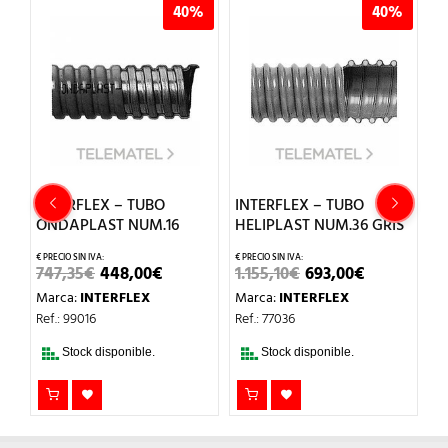
%
40%
40%
INTERFLEX – TUBO
INTERFLEX – TUBO
I
ONDAPLAST NUM.16
HELIPLAST NUM.36 GRIS
H
EL
EL
EL
EL
747,35
€
448,00
€
1.155,10
€
693,00
€
2
CIO
PRECIO
PRECIO
PRECIO
PRECIO
Marca:
INTERFLEX
Marca:
INTERFLEX
M
UAL
ORIGINAL
ACTUAL
ORIGINAL
ACTUAL
ERA:
ES:
ERA:
ES:
Ref.: 99016
Ref.: 77036
Re
00€.
747,35€.
448,00€.
1.155,10€.
693,00€.
Stock disponible.
Stock disponible.