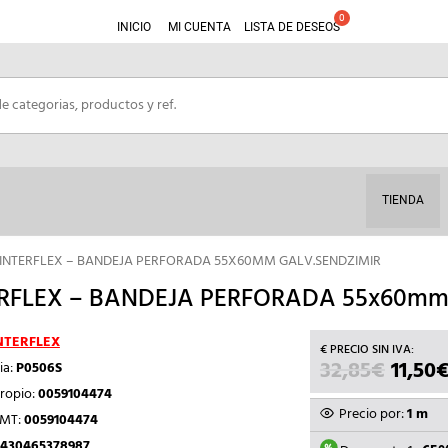
INICIO
MI CUENTA
LISTA DE DESEOS
TIENDA
 INTERFLEX – BANDEJA PERFORADA 55X60MM GALV.SENDZIMIR
RFLEX – BANDEJA PERFORADA 55x60mm
NTERFLEX
32,85
€
EL
11,50
ia:
P0506S
PRECI
ropio:
0059104474
ORIGI
Precio por:
1 m
TMT:
0059104474
ERA:
430465378987