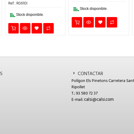
37,10€.
12,99€.
ERA:
ES:
Ref.: R0610I
€.
105,85€.
37,05€.
Stock disponible.
Stock disponible.
S
CONTACTAR
Polígon Els Pinetons Carretera Sant
Ripollet
T.: 93 580 72 37
calsi@calsi.com
E-mail: