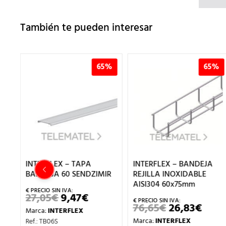
También te pueden interesar
%
65%
65%
INTERFLEX – TAPA
INTERFLEX – BANDEJA
3
BANDEJA 60 SENDZIMIR
REJILLA INOXIDABLE
AISI304 60x75mm
27,05
€
9,47
€
EL
EL
PRECIO
PRECIO
76,65
€
26,83
€
EL
EL
Marca:
INTERFLEX
ORIGINAL
ACTUAL
ECIO
PRECIO
PREC
ERA:
ES:
Marca:
INTERFLEX
Ref.: TB06S
TUAL
ORIGINAL
ACT