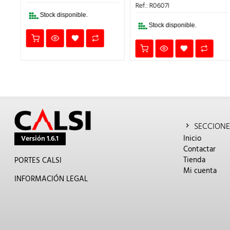
27,05€.
9,47€.
:
ERA:
ES:
Ref.: R0607I
,63€.
76,65€.
26,83
Stock disponible.
Stock disponible.
SECCIONE
Inicio
Versión 1.6.1
Contactar
Tienda
PORTES CALSI
Mi cuenta
INFORMACIÓN LEGAL