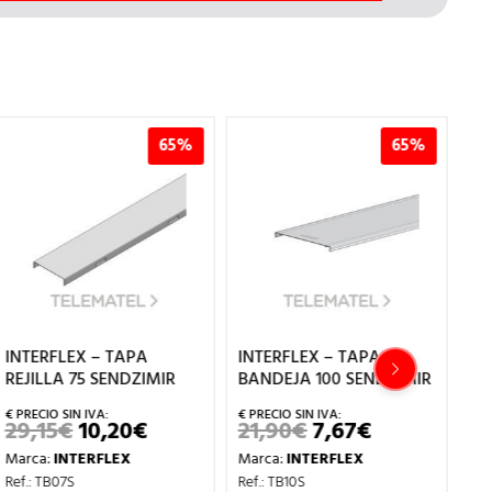
65%
65%
INTERFLEX – TAPA
INTERFLEX – TAPA
IN
REJILLA 75 SENDZIMIR
BANDEJA 100 SENDZIMIR
RE
AI
29,15
€
10,20
€
21,90
€
7,67
€
EL
EL
EL
EL
PRECIO
PRECIO
PRECIO
PRECIO
1
Marca:
INTERFLEX
Marca:
INTERFLEX
ORIGINAL
ACTUAL
ORIGINAL
ACTUAL
ERA:
ES:
ERA:
ES:
Ma
Ref.: TB07S
Ref.: TB10S