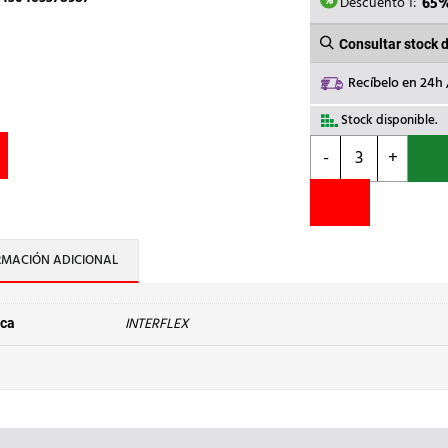
32,85€
Descuento 1:
65
Consultar stock 
Recíbelo en 24h
Stock disponible.
INTERFLEX
-
+
-
BANDEJA
PERFORADA
55x60mm
GALV.SENDZIMIR
RMACIÓN ADICIONAL
cantidad
INTERFLEX
ca