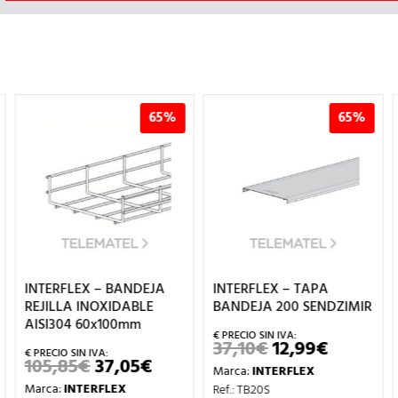
65%
65%
INTERFLEX – BANDEJA
INTERFLEX – TAPA
REJILLA INOXIDABLE
BANDEJA 200 SENDZIMIR
AISI304 60x100mm
37,10
€
12,99
€
EL
EL
PRECIO
PRECIO
105,85
€
37,05
€
EL
EL
Marca:
INTERFLEX
ORIGINAL
ACTUAL
IO
PRECIO
PRECIO
ERA:
ES:
Marca:
INTERFLEX
Ref.: TB20S
UAL
ORIGINAL
ACTUAL