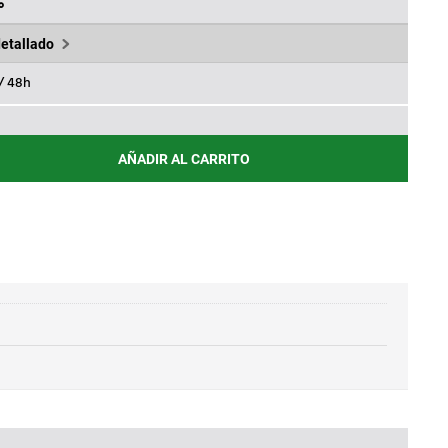
.
11,50€.
%
detallado
 / 48h
AÑADIR AL CARRITO