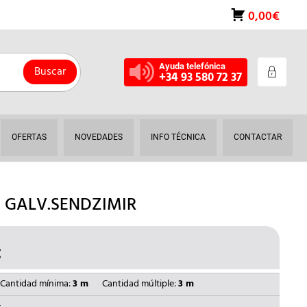
0,00€
Ayuda telefónica
Buscar
+34 93 580 72 37
OFERTAS
NOVEDADES
INFO TÉCNICA
CONTACTAR
 GALV.SENDZIMIR
€
EL
O
PRECIO
NAL
ACTUAL
Cantidad mínima:
3 m
Cantidad múltiple:
3 m
ES: