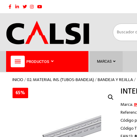
Saltar
al
contenido
PRODUCTOS
MARCAS
INICIO
/
02. MATERIAL INS. (TUBOS-BANDEJA)
/
BANDEJA Y REJILLA
/
INTE
65%
65%
Marca:
I
Referenc
Código p
Código 
EAN 13:
8