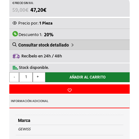
EL
EL
59,00
€
47,20
€
PRECIO
PRECIO
ORIGINAL
ACTUAL
Precio por:
1 Pieza
ERA:
ES:
59,00€.
47,20€.
Descuento 1:
20%
Consultar stock detallado
Recíbelo en 24h / 48h
Stock disponible.
GEWISS
-
+
AÑADIR AL CARRITO
-
RESORTE
CURVATUBOS
RKB
INFORMACIÓN ADICIONAL
R25
cantidad
Marca
GEWISS