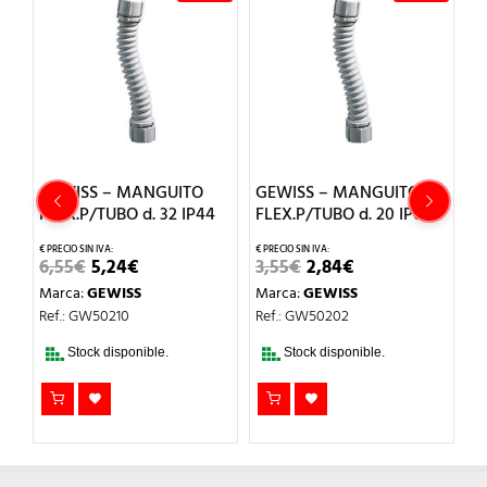
GEWISS – MANGUITO
GEWISS – MANGUITO
G
FLEX.P/TUBO d. 32 IP44
FLEX.P/TUBO d. 20 IP66
F
EL
EL
EL
EL
6,55
€
5,24
€
3,55
€
2,84
€
1
O
PRECIO
PRECIO
PRECIO
PRECIO
Marca:
GEWISS
Marca:
GEWISS
M
L
ORIGINAL
ACTUAL
ORIGINAL
ACTUAL
ERA:
ES:
ERA:
ES:
Ref.: GW50210
Ref.: GW50202
Re
6,55€.
5,24€.
3,55€.
2,84€.
Stock disponible.
Stock disponible.