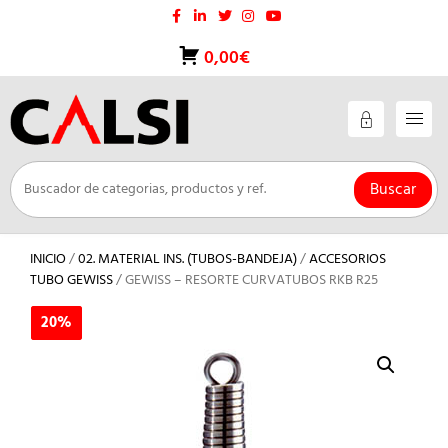
Saltar
al
contenido
0,00€
Buscar
INICIO
/
02. MATERIAL INS. (TUBOS-BANDEJA)
/
ACCESORIOS
TUBO GEWISS
/ GEWISS – RESORTE CURVATUBOS RKB R25
20%
20%