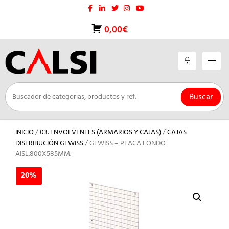
Saltar
al
contenido
0,00€
Buscar
INICIO
/
03. ENVOLVENTES (ARMARIOS Y CAJAS)
/
CAJAS
DISTRIBUCIÓN GEWISS
/ GEWISS – PLACA FONDO
AISL.800X585MM.
20%
20%