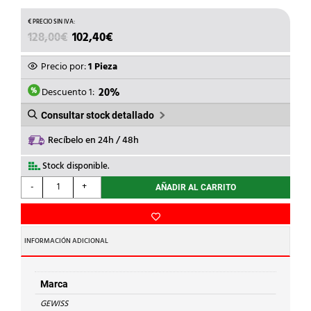
EL
EL
128,00
€
102,40
€
PRECIO
PRECIO
ORIGINAL
ACTUAL
Precio por:
1 Pieza
ERA:
ES:
128,00€.
102,40€.
Descuento 1:
20%
Consultar stock detallado
Recíbelo en 24h / 48h
Stock disponible.
GEWISS
-
+
AÑADIR AL CARRITO
-
PLACA
FONDO
AISL.800x585mm.
INFORMACIÓN ADICIONAL
cantidad
Marca
GEWISS