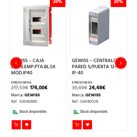
20%
20%
 – CAJA
GEWISS – CENTRALITA
GEWISS – CEN
MP.PTA.BL.54
PARED S/PUERTA 12+1M
PARED EST.4M 
40
IP-40
EL
26,20
€
20,96
PREC
EL
EL
EL
EL
€
174,00
€
30,60
€
24,48
€
Marca:
GEWISS
ORIG
PRECIO
PRECIO
PRECIO
PRECIO
ERA:
EWISS
Marca:
GEWISS
Ref.: GW40001
ORIGINAL
ACTUAL
ORIGINAL
ACTUAL
26,20
ERA:
ES:
ERA:
ES:
40890
Ref.: GW40028
217,50€.
174,00€.
30,60€.
24,48€.
Stock disponib
 disponible.
Stock disponible.