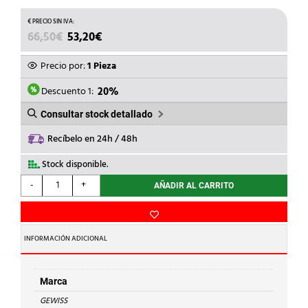
EL
EL
66,50
€
53,20
€
PRECIO
PRECIO
ORIGINAL
ACTUAL
Precio por:
1 Pieza
ERA:
ES:
66,50€.
53,20€.
Descuento 1:
20%
Consultar stock detallado
Recíbelo en 24h / 48h
Stock disponible.
GEWISS
-
+
AÑADIR AL CARRITO
-
PLACA
FONDO
ACERO
INFORMACIÓN ADICIONAL
650x515mm.
cantidad
Marca
GEWISS