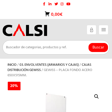
Saltar
al
contenido
0,00€
Buscar
INICIO
/
03. ENVOLVENTES (ARMARIOS Y CAJAS)
/
CAJAS
DISTRIBUCIÓN GEWISS
/ GEWISS – PLACA FONDO ACERO
650X515MM.
20%
20%