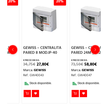
%
20%
20%
GEWISS – CENTRALITA
GEWISS – CENTRALITA
G
P-
PARED 8 MOD.IP-40
PARED 24M (12X2) IP-40
D
M
EL
EL
EL
EL
34,75
€
27,80
€
73,50
€
58,80
€
PRECIO
PRECIO
PRECIO
PRECIO
9
Marca:
GEWISS
Marca:
GEWISS
ORIGINAL
ACTUAL
ORIGINAL
ACTUAL
O
ERA:
ES:
ERA:
ES:
M
Ref.: GW40043
Ref.: GW40047
AL
34,75€.
27,80€.
73,50€.
58,80€.
R
.
Stock disponible.
Stock disponible.