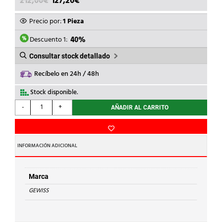
212,00
€
127,20
€
PRECIO
PRECIO
ORIGINAL
ACTUAL
Precio por:
1 Pieza
ERA:
ES:
212,00€.
127,20€.
Descuento 1:
40%
Consultar stock detallado
Recíbelo en 24h / 48h
Stock disponible.
GEWISS
-
+
AÑADIR AL CARRITO
-
INT.MAGNETOT.MTHP160
1P
80A
INFORMACIÓN ADICIONAL
curva
C
con
Marca
1,5
GEWISS
módulos
cantidad