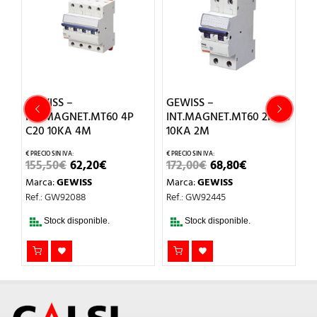
GEWISS –
GEWISS –
G
INT.MAGNET.MT60 4P
INT.MAGNET.MT60 2P D6
I
C20 10KA 4M
10KA 2M
1
EL
EL
EL
EL
155,50
€
62,20
€
172,00
€
68,80
€
2
O
PRECIO
PRECIO
PRECIO
PRECIO
Marca:
GEWISS
Marca:
GEWISS
M
AL
ORIGINAL
ACTUAL
ORIGINAL
ACTUAL
ERA:
ES:
ERA:
ES:
Ref.: GW92088
Ref.: GW92445
Re
€.
155,50€.
62,20€.
172,00€.
68,80€.
Stock disponible.
Stock disponible.