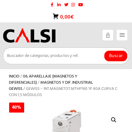
Saltar
al
contenido
0,00€
Buscar
INICIO
/
06. APARELLAJE (MAGNETOS Y
DIFERENCIALES)
/
MAGNETOS Y DIF. INDUSTRIAL
GEWISS
/ GEWISS – INT.MAGNETOT.MTHP160 1P 80A CURVA C
CON 1,5 MÓDULOS
40%
40%