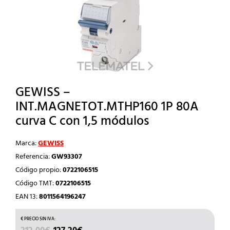
GEWISS –
INT.MAGNETOT.MTHP160 1P 80A
curva C con 1,5 módulos
Marca:
GEWISS
Referencia:
GW93307
Código propio:
0722106515
Código TMT:
0722106515
EAN 13:
8011564196247
EL
EL