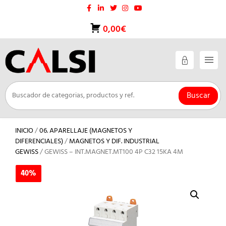
Saltar
al
contenido
0,00€
Buscar
INICIO
/
06. APARELLAJE (MAGNETOS Y
DIFERENCIALES)
/
MAGNETOS Y DIF. INDUSTRIAL
GEWISS
/ GEWISS – INT.MAGNET.MT100 4P C32 15KA 4M
40%
40%