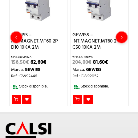
GEWISS –
GEWISS –
G
INT.MAGNET.MT60 2P
INT.MAGNET.MT60 2P
I
D10 10KA 2M
C50 10KA 2M
C
EL
EL
EL
EL
156,50
€
62,60
€
204,00
€
81,60
€
7
IO
PRECIO
PRECIO
PRECIO
PRECIO
Marca:
GEWISS
Marca:
GEWISS
M
UAL
ORIGINAL
ACTUAL
ORIGINAL
ACTUAL
ERA:
ES:
ERA:
ES:
Ref.: GW92446
Ref.: GW92052
Re
€.
156,50€.
62,60€.
204,00€.
81,60€.
Stock disponible.
Stock disponible.