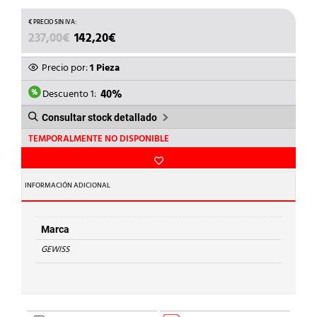
EL
EL
237,00
€
142,20
€
PRECIO
PRECIO
ORIGINAL
ACTUAL
Precio por:
1 Pieza
ERA:
ES:
237,00€.
142,20€.
Descuento 1:
40%
Consultar stock detallado
TEMPORALMENTE NO DISPONIBLE
INFORMACIÓN ADICIONAL
Marca
GEWISS