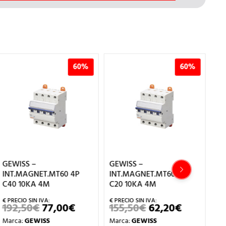
60%
60%
60
GEWISS –
GEWISS –
4P
INT.MAGNET.MT60 4P
INT.MAGNET.MT60 2P
C20 10KA 4M
C25 10KA 2M
€
155,50
€
62,20
€
73,00
€
29,20
€
EL
EL
EL
EL
EL
O
PRECIO
PRECIO
PRECIO
PRECIO
PR
Marca:
GEWISS
Marca:
GEWISS
NAL
ACTUAL
ORIGINAL
ACTUAL
ORIGINAL
AC