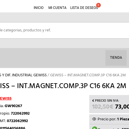
INICIO
MI CUENTA
LISTA DE DESEOS
TIENDA
Y DIF. INDUSTRIAL GEWISS
/ GEWISS – INT.MAGNET.COMP.3P C16 6KA 2M
SS – INT.MAGNET.COMP.3P C16 6KA 2M
EWISS
182,50
€
EL
73,0
ia:
GW90267
PREC
ropio:
722062992
ORIG
Precio por:
1 Piez
TMT:
0722062992
ERA:
011564056886