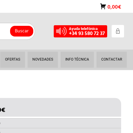
0,00€
Ayuda telefónica
Buscar
+34 93 580 72 37
OFERTAS
NOVEDADES
INFO TÉCNICA
CONTACTAR
0
€
EL
IO
PRECIO
INAL
ACTUAL
a
ES: