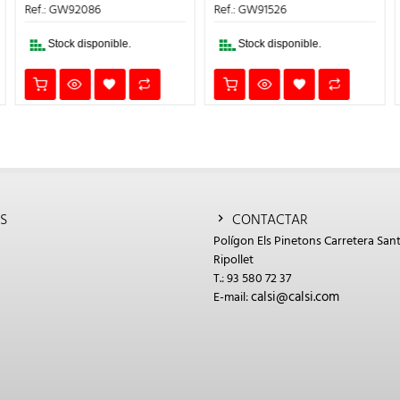
:
ES:
ERA:
ES:
ERA:
Ref.: GW91526
Ref.: GW92091
50€.
60,20€.
16,50€.
6,60€.
192,50€
Stock disponible.
Stock disponible.
S
CONTACTAR
Polígon Els Pinetons Carretera Sant
Ripollet
T.: 93 580 72 37
calsi@calsi.com
E-mail: