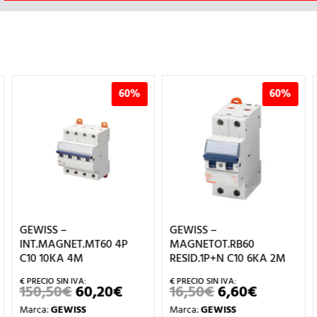
60%
60%
GEWISS –
GEWISS –
0 4P
MAGNETOT.RB60
INT.MAGNET.MT60 
RESID.1P+N C10 6KA 2M
C40 10KA 4M
20
€
16,50
€
6,60
€
192,50
€
77,00
EL
EL
EL
EL
CIO
PRECIO
PRECIO
PRECIO
PRECI
Marca:
GEWISS
Marca:
GEWISS
GINAL
ACTUAL
ORIGINAL
ACTUAL
ORIGI