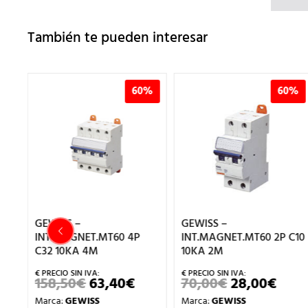
También te pueden interesar
60%
60%
GEWISS –
GEWISS –
MT60 4P
INT.MAGNET.MT60 2P C10
INT.MAGNET.MT6
10KA 2M
C10 10KA 4M
3,40
€
70,00
€
28,00
€
150,50
€
60,
L
EL
EL
EL
EL
RECIO
PRECIO
PRECIO
PRECIO
PRE
Marca:
GEWISS
Marca:
GEWISS
RIGINAL
ACTUAL
ORIGINAL
ACTUAL
ORI