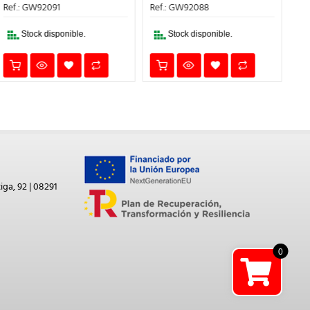
ES:
ERA:
ES:
ERA:
ES:
Ref.: GW92088
Ref.: GW92049
.
77,00€.
155,50€.
62,20€.
73,00€.
29,
Stock disponible.
Stock disponible.
iga, 92 | 08291
0