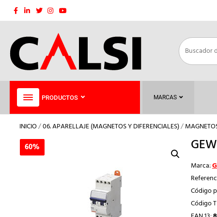
Saltar
al
contenido
PRODUCTOS
MARCAS
INICIO
/
06. APARELLAJE (MAGNETOS Y DIFERENCIALES)
/
MAGNETOS 
GEWI
60%
60%
Marca:
G
Referenc
Código p
Código 
EAN 13:
8