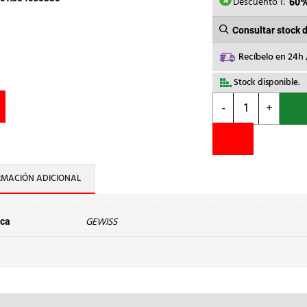
182,5
Descuento 1:
60
Consultar stock 
Recíbelo en 24h
Stock disponible.
GEWISS
-
+
-
INT.MAGNET.COM
C16
6KA
2M
RMACIÓN ADICIONAL
cantidad
GEWISS
ca