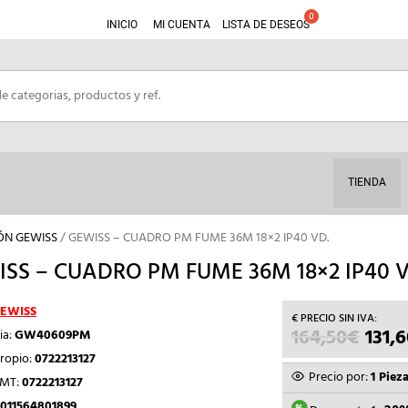
INICIO
MI CUENTA
LISTA DE DESEOS
TIENDA
IÓN GEWISS
/ GEWISS – CUADRO PM FUME 36M 18×2 IP40 VD.
SS – CUADRO PM FUME 36M 18×2 IP40 V
EWISS
164,50
€
EL
131,
ia:
GW40609PM
PREC
ropio:
0722213127
ORIG
Precio por:
1 Piez
TMT:
0722213127
ERA:
011564801899