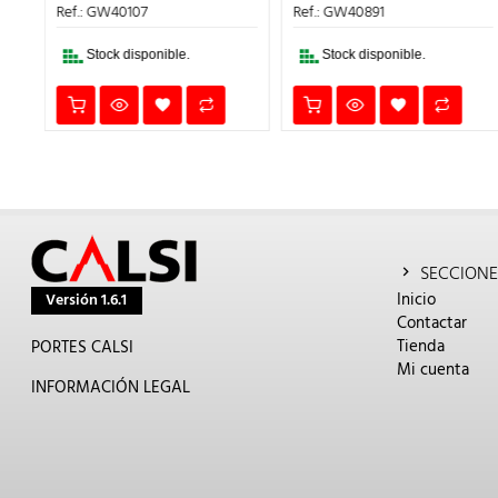
:
ERA:
ES:
ERA:
ES
Ref.: GW40107
Ref.: GW40891
,36€.
175,00€.
140,00€.
322,50€.
25
Stock disponible.
Stock disponible.
SECCIONE
Inicio
Versión 1.6.1
Contactar
Tienda
PORTES CALSI
Mi cuenta
INFORMACIÓN LEGAL