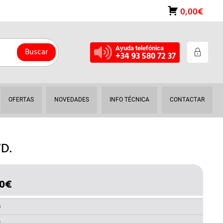
0,00€
Ayuda telefónica
Buscar
+34 93 580 72 37
OFERTAS
NOVEDADES
INFO TÉCNICA
CONTACTAR
D.
60
€
EL
IO
PRECIO
INAL
ACTUAL
a
ES: