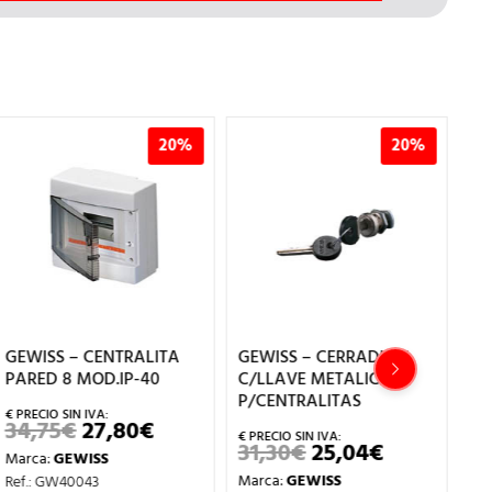
20%
20%
GEWISS – CENTRALITA
GEWISS – CERRADURA
GE
PARED 8 MOD.IP-40
C/LLAVE METALICA
P/
P/CENTRALITAS
RE
34,75
€
27,80
€
EL
EL
PRECIO
PRECIO
31,30
€
25,04
€
4
EL
EL
Marca:
GEWISS
L
ORIGINAL
ACTUAL
PRECIO
PRECIO
ERA:
ES:
Marca:
GEWISS
Ma
Ref.: GW40043
ORIGINAL
ACTUAL