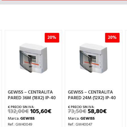
20%
20%
GEWISS – CENTRALITA
GEWISS – CENTRALITA
PARED 36M (18X2) IP-40
PARED 24M (12X2) IP-40
132,00
€
105,60
€
73,50
€
58,80
€
EL
EL
EL
EL
PRECIO
PRECIO
PRECIO
PRECIO
Marca:
GEWISS
Marca:
GEWISS
ORIGINAL
ACTUAL
ORIGINAL
ACTUA
ECIO
ERA:
ES:
ERA:
ES:
Ref.: GW40049
Ref.: GW40047
TUAL