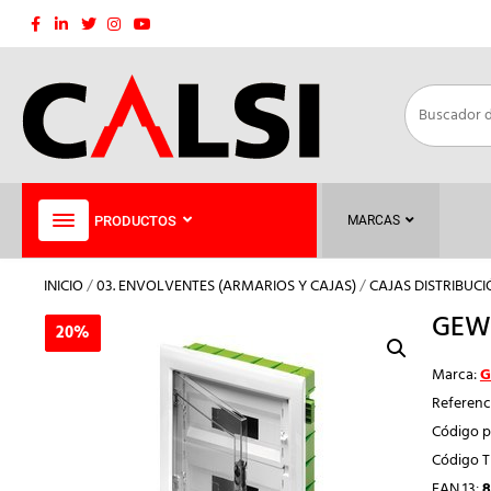
Saltar
al
contenido
PRODUCTOS
MARCAS
INICIO
/
03. ENVOLVENTES (ARMARIOS Y CAJAS)
/
CAJAS DISTRIBUC
GEWI
20%
20%
Marca:
G
Referenc
Código p
Código 
EAN 13:
8