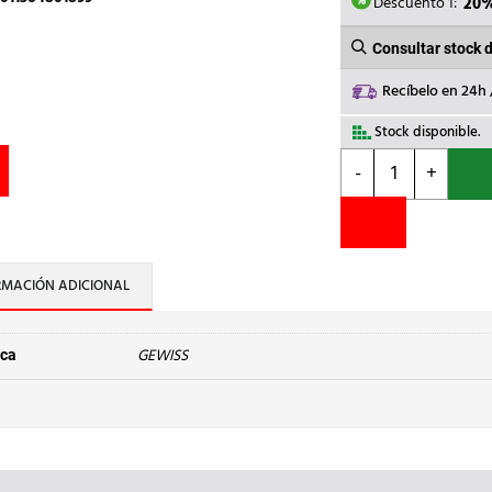
164,5
Descuento 1:
20
Consultar stock 
Recíbelo en 24h
Stock disponible.
GEWISS
-
+
-
CUADRO
PM
FUME
36M
RMACIÓN ADICIONAL
18x2
IP40
VD.
GEWISS
ca
cantidad