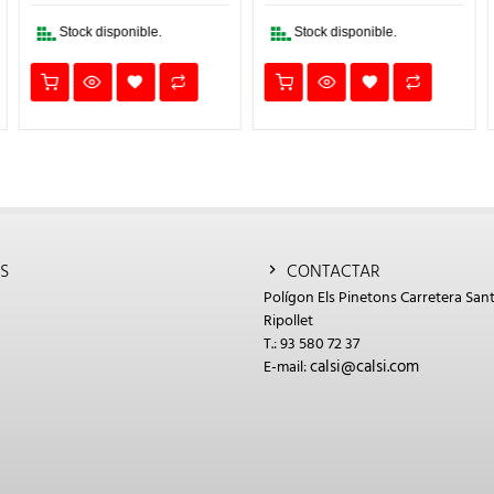
132,00€.
105,60€.
73,50€.
58,80€.
:
8,00€.
Stock disponible.
Stock disponible.
S
CONTACTAR
Polígon Els Pinetons Carretera Sant
Ripollet
T.: 93 580 72 37
calsi@calsi.com
E-mail: