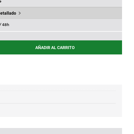
0€.
131,60€.
%
detallado
 / 48h
AÑADIR AL CARRITO