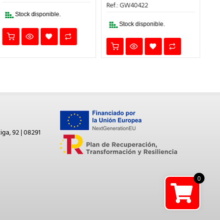
34,75€.
27,80€.
ERA:
ES:
Ref.: GW40422
Re
31,30€.
25,04€.
Stock disponible.
Stock disponible.
iga, 92 | 08291
0