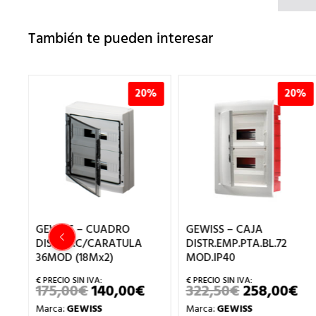
También te pueden interesar
%
20%
20%
GEWISS – CUADRO
GEWISS – CAJA
DISTRIB.C/CARATULA
DISTR.EMP.PTA.BL.72
36MOD (18Mx2)
MOD.IP40
175,00
€
140,00
€
322,50
€
258,00
€
EL
EL
EL
EL
ECIO
PRECIO
PRECIO
PRECIO
PR
Marca:
GEWISS
Marca:
GEWISS
TUAL
ORIGINAL
ACTUAL
ORIGINAL
AC