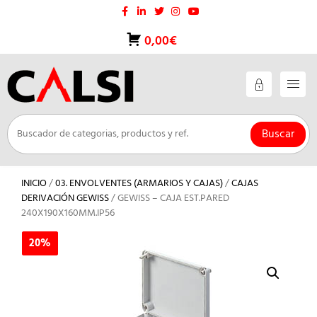
Saltar
al
contenido
0,00€
Buscar
INICIO
/
03. ENVOLVENTES (ARMARIOS Y CAJAS)
/
CAJAS
DERIVACIÓN GEWISS
/ GEWISS – CAJA EST.PARED
240X190X160MM.IP56
20%
20%