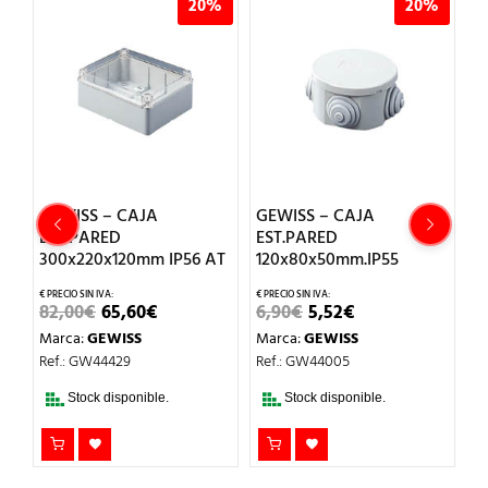
%
20%
20%
GEWISS – CAJA
GEWISS – CAJA
G
EST.PARED
EST.PARED
E
300x220x120mm IP56 AT
120x80x50mm.IP55
3
EL
EL
EL
EL
82,00
€
65,60
€
6,90
€
5,52
€
6
IO
PRECIO
PRECIO
PRECIO
PRECIO
Marca:
GEWISS
Marca:
GEWISS
M
UAL
ORIGINAL
ACTUAL
ORIGINAL
ACTUAL
ERA:
ES:
ERA:
ES:
Ref.: GW44429
Ref.: GW44005
Re
€.
82,00€.
65,60€.
6,90€.
5,52€.
Stock disponible.
Stock disponible.