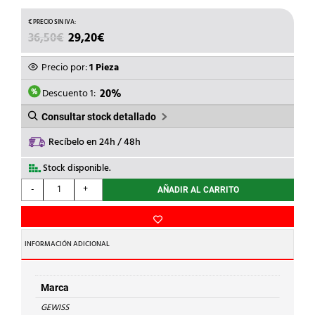
EL
EL
36,50
€
29,20
€
PRECIO
PRECIO
ORIGINAL
ACTUAL
Precio por:
1 Pieza
ERA:
ES:
36,50€.
29,20€.
Descuento 1:
20%
Consultar stock detallado
Recíbelo en 24h / 48h
Stock disponible.
GEWISS
-
+
AÑADIR AL CARRITO
-
CAJA
EST.PARED
240x190x160mm.IP56
INFORMACIÓN ADICIONAL
cantidad
Marca
GEWISS