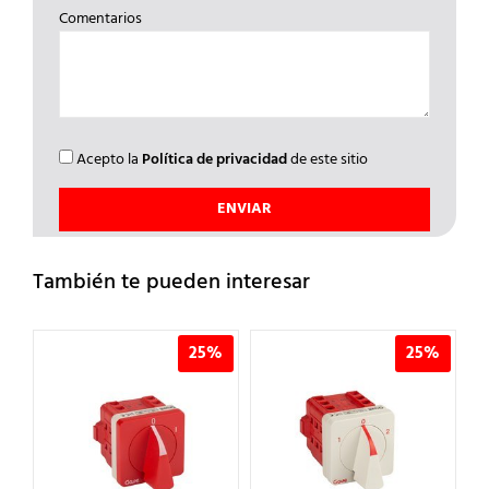
Comentarios
Acepto la
Política de privacidad
de este sitio
También te pueden interesar
%
25%
25%