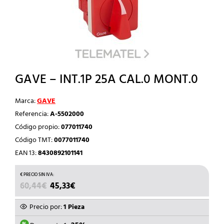
GAVE – INT.1P 25A CAL.0 MONT.0
Marca:
GAVE
Referencia:
A-5502000
Código propio:
077011740
Código TMT:
0077011740
EAN 13:
8430892101141
EL
EL
60,44
€
45,33
€
PRECIO
PRECIO
ORIGINAL
ACTUAL
Precio por:
1 Pieza
ERA:
ES: