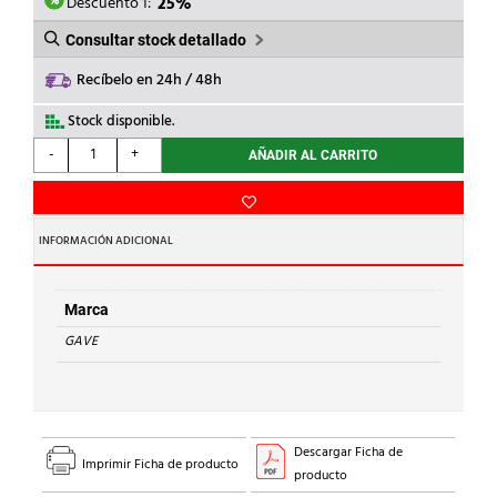
60,44€.
45,33€.
Descuento 1:
25%
Consultar stock detallado
Recíbelo en 24h / 48h
Stock disponible.
GAVE
-
+
AÑADIR AL CARRITO
-
INT.1P
25A
CAL.0
INFORMACIÓN ADICIONAL
MONT.0
cantidad
Marca
GAVE
Descargar Ficha de
Imprimir Ficha de producto
producto