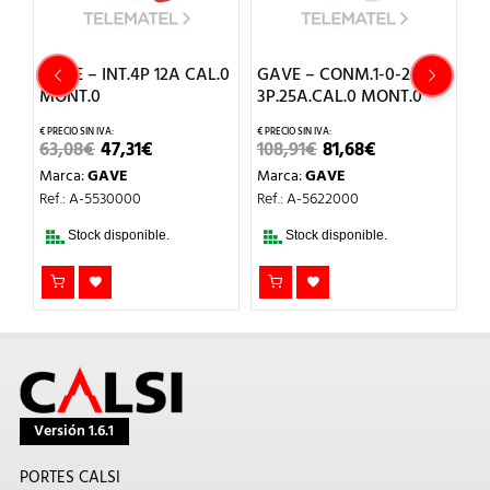
.0
GAVE – INT.4P 12A CAL.0
GAVE – CONM.1-0-2
G
MONT.0
3P.25A.CAL.0 MONT.0
4
EL
EL
EL
EL
63,08
€
47,31
€
108,91
€
81,68
€
1
O
PRECIO
PRECIO
PRECIO
PRECIO
Marca:
GAVE
Marca:
GAVE
M
AL
ORIGINAL
ACTUAL
ORIGINAL
ACTUAL
ERA:
ES:
ERA:
ES:
Ref.: A-5530000
Ref.: A-5622000
Re
.
63,08€.
47,31€.
108,91€.
81,68€.
Stock disponible.
Stock disponible.
Versión 1.6.1
PORTES CALSI