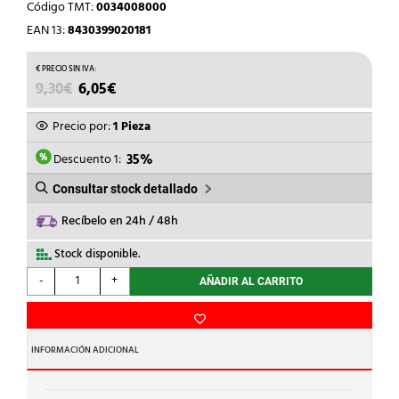
Código TMT:
0034008000
EAN 13:
8430399020181
EL
EL
9,30
€
6,05
€
PRECIO
PRECIO
ORIGINAL
ACTUAL
Precio por:
1 Pieza
ERA:
ES:
9,30€.
6,05€.
Descuento 1:
35%
Consultar stock detallado
Recíbelo en 24h / 48h
Stock disponible.
FERRAZ
-
+
AÑADIR AL CARRITO
SHAWMUT
-
BASES
PORTAF.I
INFORMACIÓN ADICIONAL
MONT.PLE.FIJ.BRID.63A
D02