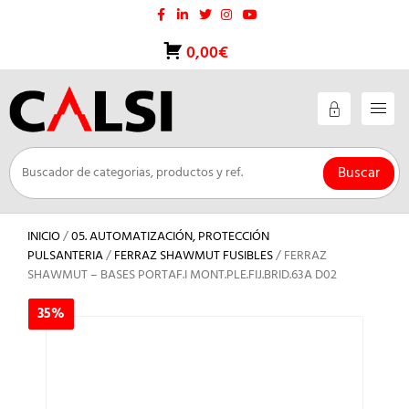
Saltar
al
contenido
0,00€
Buscar
INICIO
/
05. AUTOMATIZACIÓN, PROTECCIÓN
PULSANTERIA
/
FERRAZ SHAWMUT FUSIBLES
/ FERRAZ
SHAWMUT – BASES PORTAF.I MONT.PLE.FIJ.BRID.63A D02
35%
35%