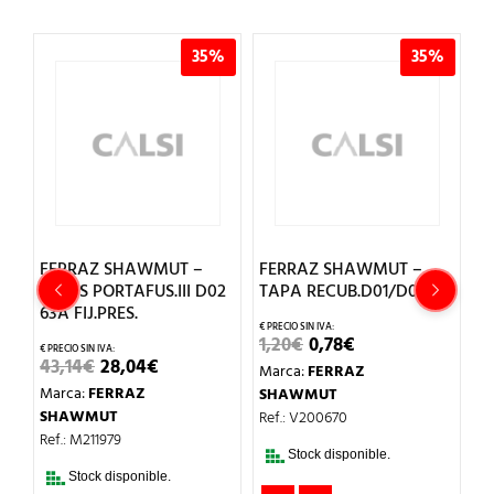
%
35%
35%
FERRAZ SHAWMUT –
FERRAZ SHAWMUT –
F
BASES PORTAFUS.III D02
TAPA RECUB.D01/D02 1P
B
63A FIJ.PRES.
M
EL
EL
1,20
€
0,78
€
PRECIO
PRECIO
EL
EL
43,14
€
28,04
€
7
Marca:
FERRAZ
ORIGINAL
ACTUAL
O
PRECIO
PRECIO
ERA:
ES:
Marca:
FERRAZ
M
SHAWMUT
AL
ORIGINAL
ACTUAL
1,20€.
0,78€.
ERA:
ES:
SHAWMUT
S
Ref.: V200670
.
43,14€.
28,04€.
Ref.: M211979
Re
Stock disponible.
Stock disponible.