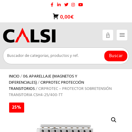
Saltar
al
contenido
0,00€
Buscar
INICIO
/
06. APARELLAJE (MAGNETOS Y
DIFERENCIALES)
/
CIRPROTEC PROTECCIÓN
TRANSITORIOS
/ CIRPROTEC – PROTECTOR SOBRETENSIÓN
TRANSITORIA CSH4-25/400-TT
25%
25%