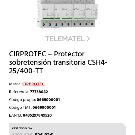
CIRPROTEC – Protector
sobretensión transitoria CSH4-
25/400-TT
Marca:
CIRPROTEC
Referencia:
77738042
Código propio:
0669000001
Código TMT:
0669000001
EAN 13:
8435297849520
EL
EL