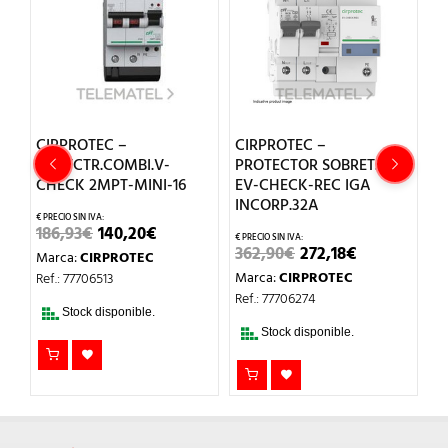
CIRPROTEC –
CIRPROTEC –
C
T
PROTCTR.COMBI.V-
PROTECTOR SOBRET.P+T
P
CHECK 2MPT-MINI-16
EV-CHECK-REC IGA
C
INCORP.32A
EL
EL
186,93
€
140,20
€
1
PRECIO
PRECIO
EL
EL
362,90
€
272,18
€
Marca:
CIRPROTEC
M
ORIGINAL
ACTUAL
CIO
PRECIO
PRECIO
ERA:
ES:
Marca:
CIRPROTEC
Ref.: 77706513
Re
UAL
ORIGINAL
ACTUAL
186,93€.
140,20€.
ERA:
ES:
Ref.: 77706274
18€.
362,90€.
272,18€.
Stock disponible.
Stock disponible.