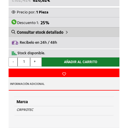
1.102,42
€
826,82
€
PRECIO
PRECIO
ORIGINAL
ACTUAL
Precio por:
1 Pieza
ERA:
ES:
1.102,42€.
826,82€.
Descuento 1:
25%
Consultar stock detallado
Recíbelo en 24h / 48h
Stock disponible.
CIRPROTEC
-
+
AÑADIR AL CARRITO
-
Protector
sobretensión
transitoria
INFORMACIÓN ADICIONAL
CSH4-
25/400-
TT
Marca
cantidad
CIRPROTEC