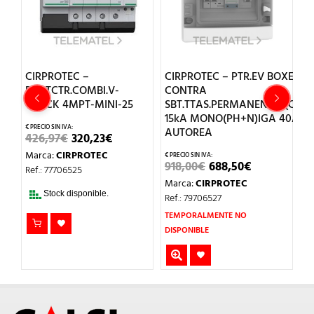
CIRPROTEC –
CIRPROTEC – PTR.EV BOXES
C
PROTCTR.COMBI.V-
CONTRA
P
CHECK 4MPT-MINI-25
SBT.TTAS.PERMANENTES(COMB
C
15kA MONO(PH+N)IGA 40A
AUTOREA
EL
EL
426,97
€
320,23
€
4
IO
PRECIO
PRECIO
Marca:
CIRPROTEC
M
UAL
ORIGINAL
ACTUAL
EL
EL
918,00
€
688,50
€
ERA:
ES:
Ref.: 77706525
Re
PRECIO
PRECIO
2€.
426,97€.
320,23€.
Marca:
CIRPROTEC
ORIGINAL
ACTUAL
Stock disponible.
ERA:
ES:
Ref.: 79706527
918,00€.
688,50€.
TEMPORALMENTE NO
DISPONIBLE