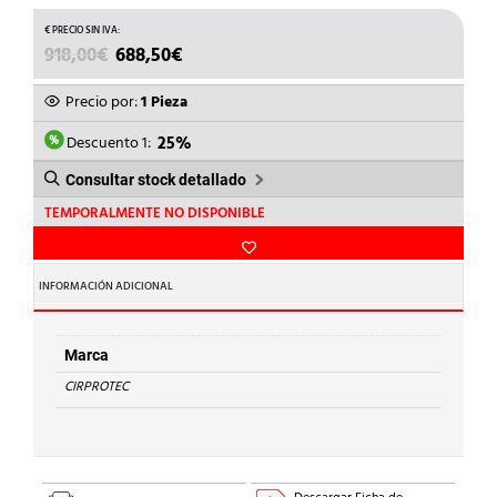
EL
EL
918,00
€
688,50
€
PRECIO
PRECIO
ORIGINAL
ACTUAL
Precio por:
1 Pieza
ERA:
ES:
918,00€.
688,50€.
Descuento 1:
25%
Consultar stock detallado
TEMPORALMENTE NO DISPONIBLE
INFORMACIÓN ADICIONAL
Marca
CIRPROTEC