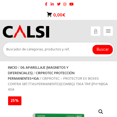
Saltar
al
contenido
0,00€
Buscar
INICIO
/
06. APARELLAJE (MAGNETOS Y
DIFERENCIALES)
/
CIRPROTEC PROTECCIÓN
PERMANENTES+IGA
/ CIRPROTEC – PROTECTOR EV BOXES
CONTRA SBT.TTAS.PERMANENTES(COMBI.)2 15KA TRIF.(PH+N)IGA
40A
25%
25%