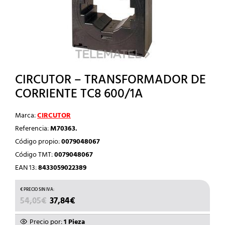
CIRCUTOR – TRANSFORMADOR DE
CORRIENTE TC8 600/1A
Marca:
CIRCUTOR
Referencia:
M70363.
Código propio:
0079048067
Código TMT:
0079048067
EAN 13:
8433059022389
EL
EL
54,05
€
37,84
€
PRECIO
PRECIO
ORIGINAL
ACTUAL
Precio por:
1 Pieza