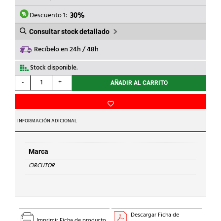
ERA:
ES:
54,05€.
37,84€.
Descuento 1:
30%
Consultar stock detallado
Recíbelo en 24h / 48h
Stock disponible.
CIRCUTOR
-
+
AÑADIR AL CARRITO
-
TRANSFORMADOR
DE
CORRIENTE
INFORMACIÓN ADICIONAL
TC8
600/1A
cantidad
Marca
CIRCUTOR
Descargar Ficha de
Imprimir Ficha de producto