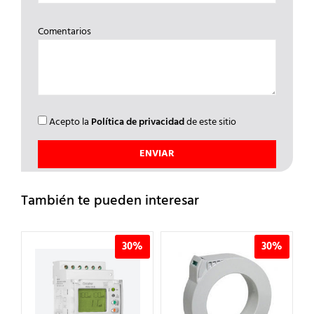
Comentarios
Acepto la
Política de privacidad
de este sitio
También te pueden interesar
%
30%
30%