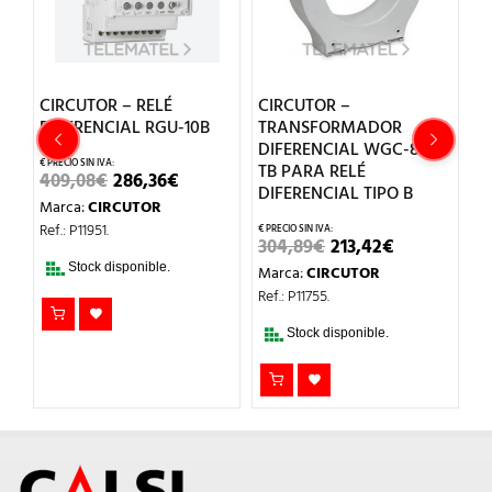
CIRCUTOR – RELÉ
CIRCUTOR –
C
DIFERENCIAL RGU-10B
TRANSFORMADOR
T
DIFERENCIAL WGC-80-
C
TB PARA RELÉ
P
EL
EL
409,08
€
286,36
€
PRECIO
PRECIO
DIFERENCIAL TIPO B
5
Marca:
CIRCUTOR
ORIGINAL
ACTUAL
ERA:
ES:
Ref.: P11951.
EL
EL
409,08€.
286,36€.
304,89
€
213,42
€
4
O
PRECIO
PRECIO
Stock disponible.
Marca:
CIRCUTOR
M
AL
ORIGINAL
ACTUAL
ERA:
ES:
Ref.: P11755.
Re
.
304,89€.
213,42€.
Stock disponible.