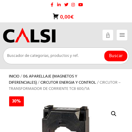
Saltar
al
contenido
0,00€
Buscar
INICIO
/
06. APARELLAJE (MAGNETOS Y
DIFERENCIALES)
/
CIRCUTOR ENERGIA Y CONTROL
/ CIRCUTOR –
TRANSFORMADOR DE CORRIENTE TC8 600/1A
30%
30%