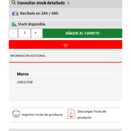
Consultar stock detallado
Recíbelo en 24h / 48h
Stock disponible.
CIRCUTOR
-
+
AÑADIR AL CARRITO
-
CONDENS.TRIF.CV-
23/2.5
cantidad
INFORMACIÓN ADICIONAL
Marca
CIRCUTOR
Descargar Ficha de
Imprimir Ficha de producto
producto