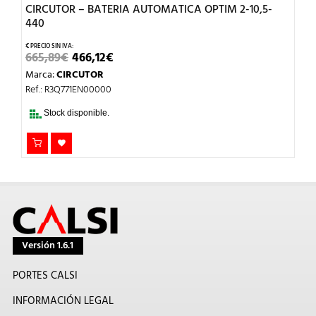
CIRCUTOR – BATERIA AUTOMATICA OPTIM 2-10,5-
440
EL
EL
665,89
€
466,12
€
PRECIO
PRECIO
Marca:
CIRCUTOR
ORIGINAL
ACTUAL
ERA:
ES:
Ref.: R3Q771EN00000
665,89€.
466,12€.
Stock disponible.
Versión 1.6.1
PORTES CALSI
INFORMACIÓN LEGAL