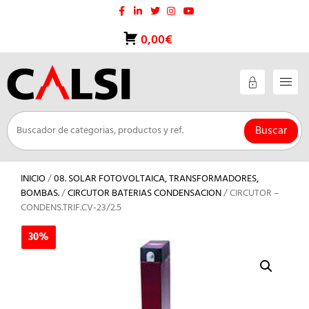
Saltar
al
contenido
0,00€
Buscar
INICIO
/
08. SOLAR FOTOVOLTAICA, TRANSFORMADORES,
BOMBAS.
/
CIRCUTOR BATERIAS CONDENSACION
/ CIRCUTOR –
CONDENS.TRIF.CV-23/2.5
30%
30%