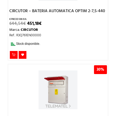
CIRCUTOR – BATERIA AUTOMATICA OPTIM 2-7,5-440
EL
EL
644,54
€
451,18
€
PRECIO
PRECIO
Marca:
CIRCUTOR
ORIGINAL
ACTUAL
ERA:
ES:
Ref.: R3Q761EN00000
644,54€.
451,18€.
Stock disponible.
30%