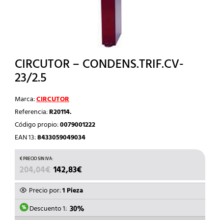
CIRCUTOR – CONDENS.TRIF.CV-
23/2.5
Marca:
CIRCUTOR
Referencia:
R20114.
Código propio:
0079001222
EAN 13:
8433059049034
EL
EL
204,04
€
142,83
€
PRECIO
PRECIO
ORIGINAL
ACTUAL
Precio por:
1 Pieza
ERA:
ES:
204,04€.
142,83€.
Descuento 1:
30%