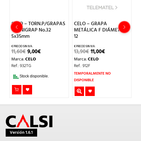
S
CELO – TORN.P/GRAPAS
CELO – GRAPA
C
TORNIGRAP No.32
METÁLICA F DIÁMETRO
M
5x35mm
12
1
EL
EL
EL
EL
11,60
€
9,00
€
13,90
€
11,00
€
2
O
PRECIO
PRECIO
PRECIO
PRECIO
Marca:
CELO
Marca:
CELO
M
L
ORIGINAL
ACTUAL
ORIGINAL
ACTUAL
ERA:
ES:
ERA:
ES:
Ref.: 932TG
Ref.: 912F
Re
11,60€.
9,00€.
13,90€.
11,00€.
TEMPORALMENTE NO
Stock disponible.
DISPONIBLE
Versión 1.6.1