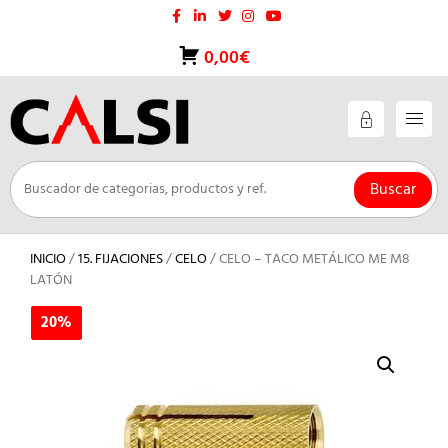
Saltar
al
contenido
0,00€
Buscar
INICIO
/
15. FIJACIONES
/
CELO
/ CELO – TACO METÁLICO ME M8
LATÓN
20%
20%