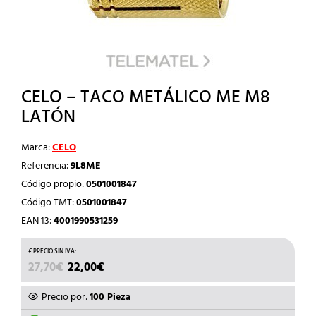
CELO – TACO METÁLICO ME M8
LATÓN
Marca:
CELO
Referencia:
9L8ME
Código propio:
0501001847
Código TMT:
0501001847
EAN 13:
4001990531259
EL
EL
27,70
€
22,00
€
PRECIO
PRECIO
ORIGINAL
ACTUAL
Precio por:
100 Pieza
ERA:
ES: