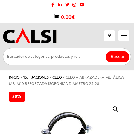
Saltar
al
contenido
0,00€
Buscar
INICIO
/
15. FIJACIONES
/
CELO
/ CELO – ABRAZADERA METÁLICA
M8-M10 REFORZADA ISOFÓNICA DIÁMETRO 25-28
20%
20%