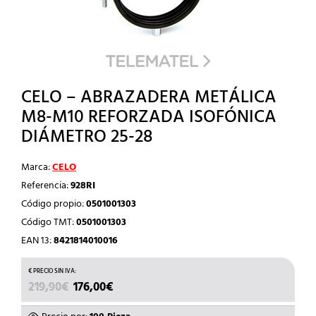
CELO – ABRAZADERA METÁLICA
M8-M10 REFORZADA ISOFÓNICA
DIÁMETRO 25-28
Marca:
CELO
Referencia:
928RI
Código propio:
0501001303
Código TMT:
0501001303
EAN 13:
8421814010016
EL
EL
219,90
€
176,00
€
PRECIO
PRECIO
ORIGINAL
ACTUAL