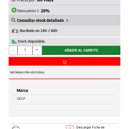
Precio por:
100 Pieza
ERA:
ES:
219,90€.
176,00€.
Descuento 1:
20%
Consultar stock detallado
Recíbelo en 24h / 48h
Stock disponible.
CELO
-
+
AÑADIR AL CARRITO
-
ABRAZADERA
METÁLICA
M8-
INFORMACIÓN ADICIONAL
M10
REFORZADA
ISOFÓNICA
Marca
DIÁMETRO
CELO
25-
28
cantidad
Descargar Ficha de