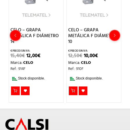
 GRAPA
CELO – GRAPA
CELO – TORNI
CA F DIÁMETRO
METÁLICA F DIÁMETRO
TIRAFONDO
10
ABRAZ.M6x30
BICROMATAD
EL
EL
EL
EL
12,00
€
12,50
€
10,00
€
PRECIO
PRECIO
PRECIO
PRECIO
EL
E
10,10
€
8,00
€
ELO
Marca:
CELO
ORIGINAL
ACTUAL
ORIGINAL
ACTUAL
PREC
P
ERA:
ES:
ERA:
ES:
Marca:
CELO
Ref.: 910F
ORIG
15,40€.
12,00€.
12,50€.
10,00€.
ERA:
E
Ref.: 9B630TF
10,10€
8
 disponible.
Stock disponible.
Stock disponib