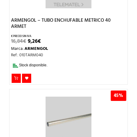
ARMENGOL – TUBO ENCHUFABLE METRICO 40
ARMET
EL
EL
16,84
€
9,26
€
PRECIO
PRECIO
Marca:
ARMENGOL
ORIGINAL
ACTUAL
ERA:
ES:
Ref.: 010TARM040
16,84€.
9,26€.
Stock disponible.
45%