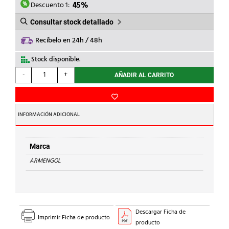
12,89€.
7,09€.
Descuento 1:
45%
Consultar stock detallado
Recíbelo en 24h / 48h
Stock disponible.
ARMENGOL
-
+
AÑADIR AL CARRITO
-
TUBO
ENCHUFABLE
METRICO
INFORMACIÓN ADICIONAL
32
ARMET
cantidad
Marca
ARMENGOL
Descargar Ficha de
Imprimir Ficha de producto
producto