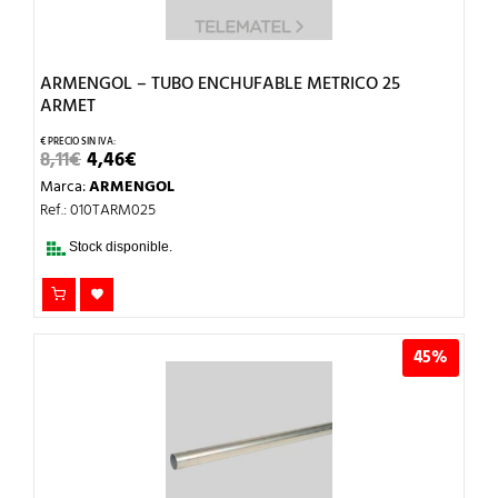
ARMENGOL – TUBO ENCHUFABLE METRICO 25
ARMET
EL
EL
8,11
€
4,46
€
PRECIO
PRECIO
Marca:
ARMENGOL
ORIGINAL
ACTUAL
ERA:
ES:
Ref.: 010TARM025
8,11€.
4,46€.
Stock disponible.
45%