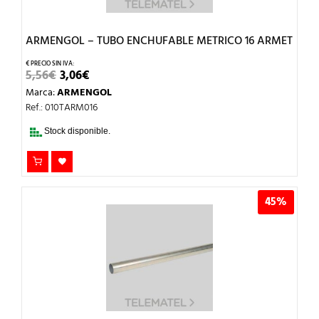
ARMENGOL – TUBO ENCHUFABLE METRICO 16 ARMET
EL
EL
5,56
€
3,06
€
PRECIO
PRECIO
Marca:
ARMENGOL
ORIGINAL
ACTUAL
ERA:
ES:
Ref.: 010TARM016
5,56€.
3,06€.
Stock disponible.
45%