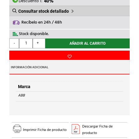
174,41€.
104,65€.
Descuento 1:
40%
Consultar stock detallado
Recíbelo en 24h / 48h
Stock disponible.
ABB
-
+
AÑADIR AL CARRITO
-
SENSOR
80A
CMS-
INFORMACIÓN ADICIONAL
201CA
cantidad
Marca
ABB
Descargar Ficha de
Imprimir Ficha de producto
producto