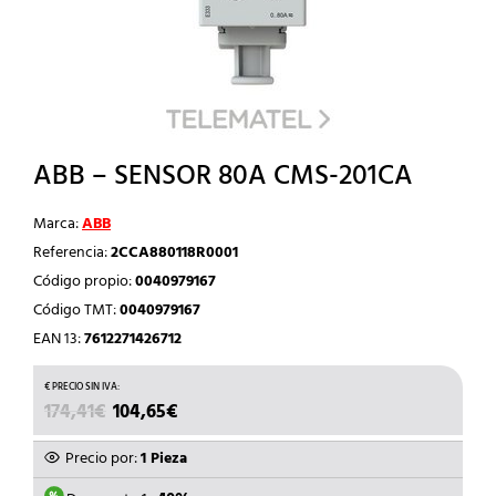
ABB – SENSOR 80A CMS-201CA
Marca:
ABB
Referencia:
2CCA880118R0001
Código propio:
0040979167
Código TMT:
0040979167
EAN 13:
7612271426712
EL
EL
174,41
€
104,65
€
PRECIO
PRECIO
ORIGINAL
ACTUAL
Precio por:
1 Pieza
ERA:
ES: