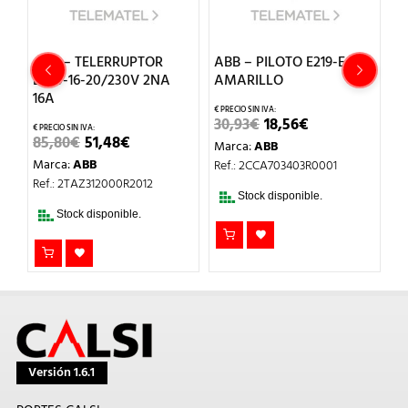
TELERRUPTOR
ABB – PILOTO E219-E
ABB – CONTAC
6-20/230V 2NA
AMARILLO
40-20N-06 23
EL
EL
EL
30,93
€
18,56
€
132,87
€
79,72
PRECIO
PRECIO
PREC
EL
EL
51,48
€
Marca:
ABB
Marca:
ABB
ORIGINAL
ACTUAL
ORI
PRECIO
PRECIO
ERA:
ES:
ERA:
BB
Ref.: 2CCA703403R0001
Ref.: 1SAE341111R0
ORIGINAL
ACTUAL
30,93€.
18,56€.
132,
ERA:
ES:
AZ312000R2012
85,80€.
51,48€.
Stock disponible.
Stock disponib
 disponible.
Versión 1.6.1