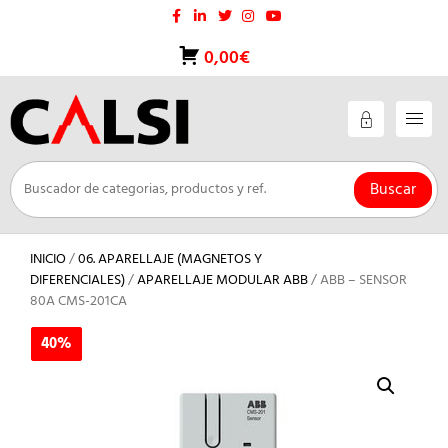
Saltar
al
contenido
0,00€
Buscar
INICIO
/
06. APARELLAJE (MAGNETOS Y
DIFERENCIALES)
/
APARELLAJE MODULAR ABB
/ ABB – SENSOR
80A CMS-201CA
40%
40%