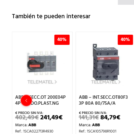
También te pueden interesar
%
40%
40%
-P
ABB – SECC.OT 200E04P
ABB – INT.SECC.OT80F3
4P P/MDO.PLAST.NG
3P 80A 80/75A/A
402,49
€
241,49
€
141,31
€
84,79
€
EL
EL
EL
EL
EL
PRECIO
PRECIO
PRECIO
PRECIO
PREC
Marca:
ABB
Marca:
ABB
L
ACTUAL
ORIGINAL
ACTUAL
ORIGINAL
ACT
ES:
ERA:
ES:
ERA:
ES:
Ref.: 1SCA022713R4930
Ref.: 1SCA105798R1001