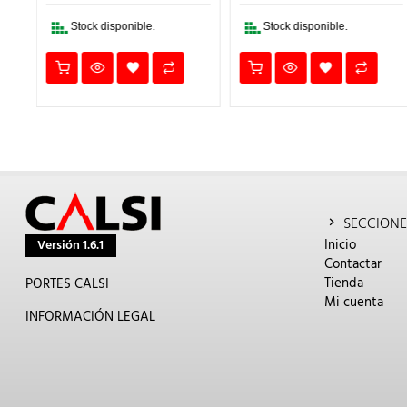
336,99€.
402,49€.
241,49€.
141,31€.
84,7
Stock disponible.
Stock disponible.
SECCIONE
Inicio
Versión 1.6.1
Contactar
Tienda
PORTES CALSI
Mi cuenta
INFORMACIÓN LEGAL