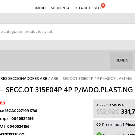
INICIO
MI CUENTA
LISTA DE DESEOS
TIENDA
ORES SECCIONADORES ABB
/ ABB – SECC.OT 315E04P 4P P/MDO.PLAST.NG
– SECC.OT 315E04P 4P P/MDO.PLAST.NG
BB
552,92
€
EL
331,
ia:
1SCA022719R1730
PREC
ropio:
0040524156
ORIG
Precio por:
1 Piez
TMT:
0040524156
ERA:
417019230771