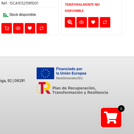
908,14€.
544,88€
ERA:
ES:
Ref.: 1SCA105215R1001
Ref
TEMPORALMENTE NO
30,60€.
18,36€.
DISPONIBLE
Stock disponible.
iga, 92 | 08291
0