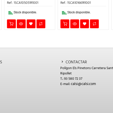
9€.
ERA:
ES:
ERA:
ES:
Ref.: 1SCA105051R1001
Ref.: 1SCA101661R1001
245,46€.
147,28€.
16,25€.
9,75€.
Stock disponible.
Stock disponible.
S
CONTACTAR
Polígon Els Pinetons Carretera Sant
Ripollet
T.: 93 580 72 37
calsi@calsi.com
E-mail: