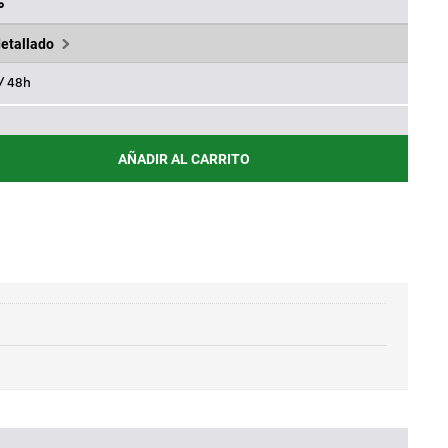
2€.
331,75€.
%
detallado
 / 48h
AÑADIR AL CARRITO