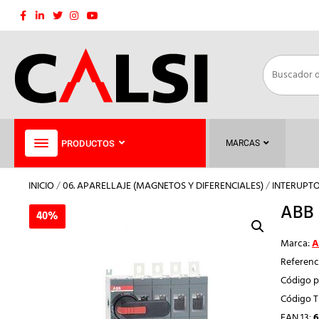
Saltar
al
contenido
PRODUCTOS
MARCAS
INICIO
/
06. APARELLAJE (MAGNETOS Y DIFERENCIALES)
/
INTERUPT
ABB 
40%
40%
Marca:
A
Referenc
Código p
Código 
EAN 13:
6