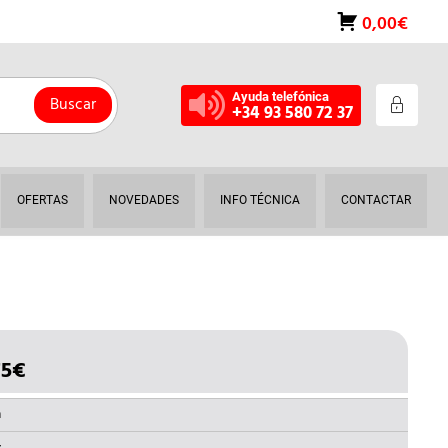
0,00€
Ayuda telefónica
Buscar
+34 93 580 72 37
OFERTAS
NOVEDADES
INFO TÉCNICA
CONTACTAR
75
€
EL
IO
PRECIO
INAL
ACTUAL
a
ES: