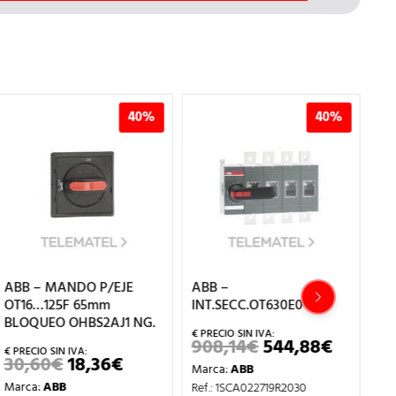
40%
40%
ABB – MANDO P/EJE
ABB –
AB
OT16…125F 65mm
INT.SECC.OT630E04-P
18
BLOQUEO OHBS2AJ1 NG.
SE
908,14
€
544,88
€
EL
EL
PRECIO
PRECIO
30,60
€
18,36
€
11
EL
EL
Marca:
ABB
ORIGINAL
ACTUA
PRECIO
PRECIO
ERA:
ES:
Marca:
ABB
Ma
Ref.: 1SCA022719R2030
ORIGINAL
ACTUAL