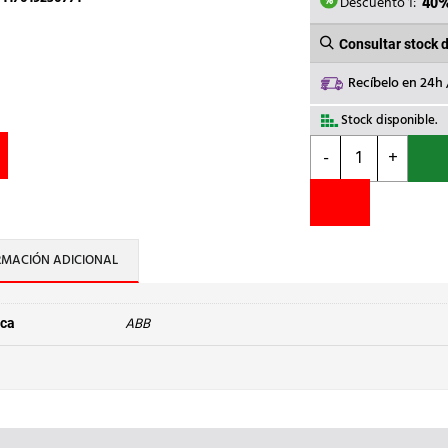
552,9
Descuento 1:
40
Consultar stock 
Recíbelo en 24h
Stock disponible.
ABB
-
+
-
SECC.OT
315E04P
4P
P/MDO.PLAST.NG
RMACIÓN ADICIONAL
cantidad
ABB
ca