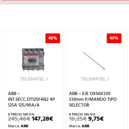
40%
40%
ABB –
ABB – EJE OXS6X330
INT.SECC.OT125F4N2 4P
330mm P/MANDO TIPO
125A 125/90A/A
SELECTOR
IO
245,46
€
147,28
€
16,25
€
9,75
€
EL
EL
EL
EL
UAL
PRECIO
PRECIO
PRECIO
PRECIO
Marca:
ABB
Marca:
ABB
ORIGINAL
ACTUAL
ORIGINAL
ACTUAL