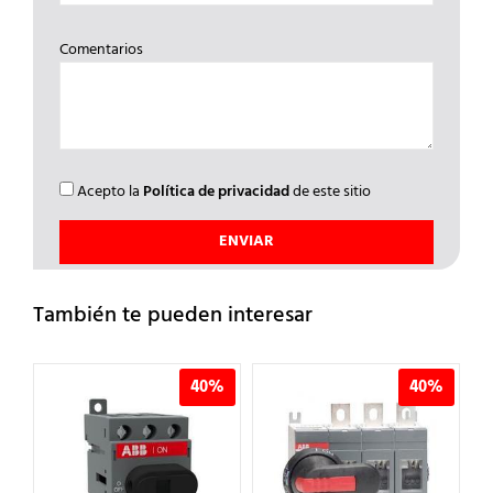
Comentarios
Acepto la
Política de privacidad
de este sitio
También te pueden interesar
%
40%
40%