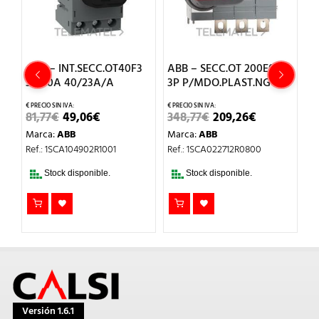
ABB – INT.SECC.OT40F3
ABB – SECC.OT 200E03P
A
3P 40A 40/23A/A
3P P/MDO.PLAST.NG
3
EL
EL
EL
EL
81,77
€
49,06
€
348,77
€
209,26
€
4
O
PRECIO
PRECIO
PRECIO
PRECIO
Marca:
ABB
Marca:
ABB
M
AL
ORIGINAL
ACTUAL
ORIGINAL
ACTUAL
ERA:
ES:
ERA:
ES:
Ref.: 1SCA104902R1001
Ref.: 1SCA022712R0800
Re
.
81,77€.
49,06€.
348,77€.
209,26€.
Stock disponible.
Stock disponible.
Versión 1.6.1