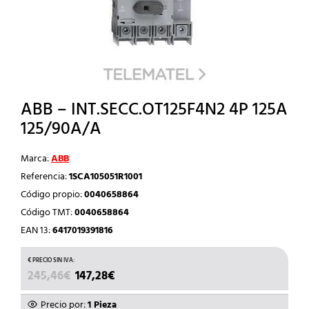
ABB – INT.SECC.OT125F4N2 4P 125A
125/90A/A
Marca:
ABB
Referencia:
1SCA105051R1001
Código propio:
0040658864
Código TMT:
0040658864
EAN 13:
6417019391816
EL
EL
245,46
€
147,28
€
PRECIO
PRECIO
ORIGINAL
ACTUAL
Precio por:
1 Pieza