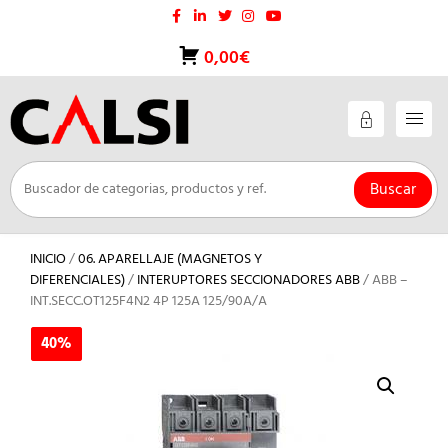
Saltar
al
contenido
0,00€
Buscar
INICIO
/
06. APARELLAJE (MAGNETOS Y
DIFERENCIALES)
/
INTERUPTORES SECCIONADORES ABB
/ ABB –
INT.SECC.OT125F4N2 4P 125A 125/90A/A
40%
40%