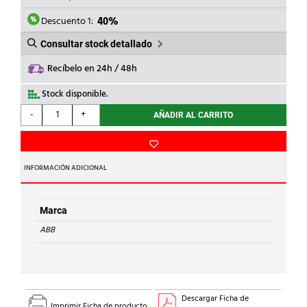
ERA:
ES:
245,46€.
147,28€.
Descuento 1:
40%
Consultar stock detallado
Recíbelo en 24h / 48h
Stock disponible.
ABB
-
+
AÑADIR AL CARRITO
-
INT.SECC.OT125F4N2
4P
125A
INFORMACIÓN ADICIONAL
125/90A/A
cantidad
Marca
ABB
Descargar Ficha de
Imprimir Ficha de producto