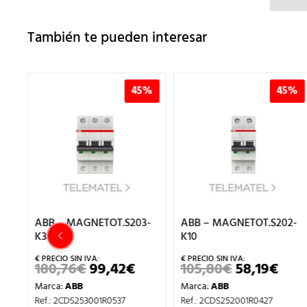
También te pueden interesar
%
45%
45%
3-
ABB – MAGNETOT.S203-
ABB – MAGNETOT.S202-
K32
K10
180,76
€
99,42
€
105,80
€
58,19
€
L
EL
EL
EL
EL
RECIO
PRECIO
PRECIO
PRECIO
PRE
Marca:
ABB
Marca:
ABB
L
CTUAL
ORIGINAL
ACTUAL
ORIGINAL
ACT
S:
ERA:
ES:
ERA:
ES:
Ref.: 2CDS253001R0537
Ref.: 2CDS252001R0427