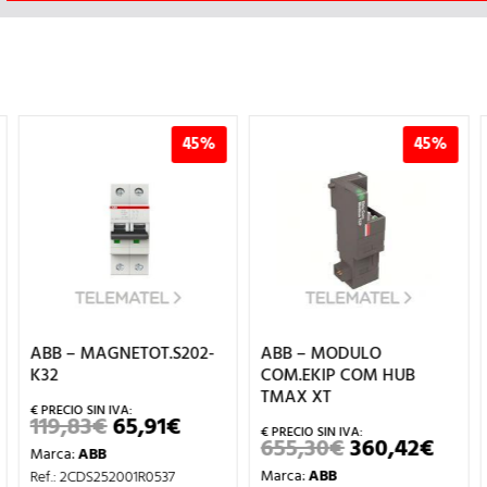
45%
45%
ABB – MAGNETOT.S202-
ABB – MODULO
K32
COM.EKIP COM HUB
TMAX XT
119,83
€
65,91
€
EL
EL
CIO
PRECIO
PRECIO
655,30
€
360,42
€
EL
EL
Marca:
ABB
UAL
ORIGINAL
ACTUAL
PRECIO
PREC
ERA:
ES:
Marca:
ABB
Ref.: 2CDS252001R0537
ORIGINAL
ACT