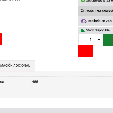
981,3
Descuento 1:
45
Consultar stock 
Recíbelo en 24h
Stock disponible.
ABB
-
+
-
INT.AUT.MAGNET
S804P-
C125
4P
RMACIÓN ADICIONAL
125A
C
50kA
ABB
ca
cantidad