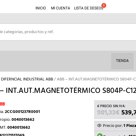
INICIO
MI CUENTA
LISTA DE DESEOS
TIENDA
DIFERNCIAL INDUSTRIAL ABB
/ ABB – INT.AUT.MAGNETOTÉRMICO S804P-C1
– INT.AUT.MAGNETOTÉRMICO S804P-C125
BB
981,33
€
EL
539,
ia:
2CCG001237R0001
PREC
ropio:
0040013662
ORIG
Precio por:
1 Piez
TMT:
0040013662
ERA:
612271517069