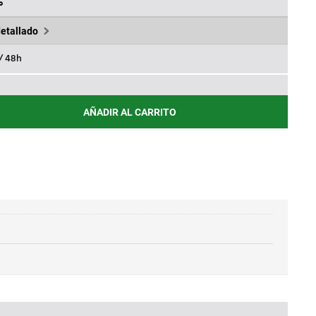
3€.
539,73€.
%
detallado
 / 48h
AÑADIR AL CARRITO
OTÉRMICO