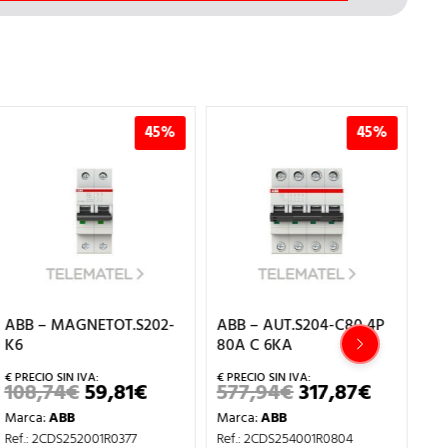
45%
45%
ABB – MAGNETOT.S202-
ABB – AUT.S204-C80 4P
AB
K6
80A C 6KA
BL
10
108,74
€
59,81
€
577,94
€
317,87
€
EL
EL
EL
EL
PRECIO
PRECIO
PRECIO
PRECIO
6
Marca:
ABB
Marca:
ABB
ORIGINAL
ACTUAL
ORIGINAL
ACTUAL
IO
ERA:
ES:
ERA:
ES:
Ma
Ref.: 2CDS252001R0377
Ref.: 2CDS254001R0804
UAL