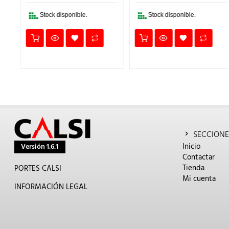
9,35€.
180,76€.
99,42€.
105,80€.
58,1
Stock disponible.
Stock disponible.
SECCIONE
Inicio
Versión 1.6.1
Contactar
Tienda
PORTES CALSI
Mi cuenta
INFORMACIÓN LEGAL