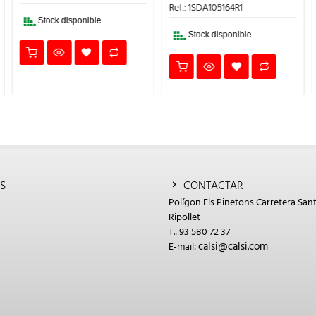
9€.
119,83€.
65,91€.
ERA:
ES:
Ref.: 1SDA105164R1
655,30€.
360,4
Stock disponible.
Stock disponible.
S
CONTACTAR
Polígon Els Pinetons Carretera Sant
Ripollet
T.: 93 580 72 37
calsi@calsi.com
E-mail: