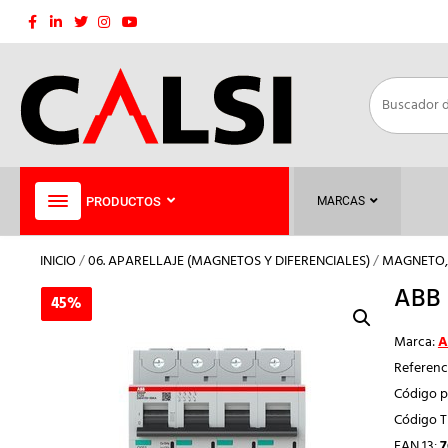
Saltar
al
contenido
PRODUCTOS
MARCAS
INICIO
/
06. APARELLAJE (MAGNETOS Y DIFERENCIALES)
/
MAGNETO, 
ABB 
45%
45%
Marca:
A
Referenc
Código p
Código 
EAN 13:
7