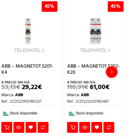
45%
45%
ABB – MAGNETOT.S201-
ABB – MAGNETOT.S202-
AB
K4
K20
K2
53,13
€
29,22
€
110,91
€
61,00
€
1
EL
EL
EL
EL
PRECIO
PRECIO
PRECIO
PRECIO
Marca:
ABB
Marca:
ABB
Ma
ORIGINAL
ACTUAL
ORIGINAL
ACTUAL
ERA:
ES:
ERA:
ES:
Ref.: 2CDS251001R0337
Ref.: 2CDS252001R0487
Ref
53,13€.
29,22€.
110,91€.
61,00€.
Stock disponible.
Stock disponible.