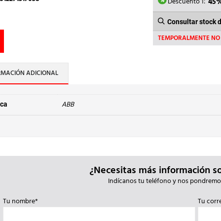
707,4
Descuento 1:
45
Consultar stock 
TEMPORALMENTE NO 
RMACIÓN ADICIONAL
ABB
ca
¿Necesitas más información s
Indícanos tu teléfono y nos pondremo
Tu nombre*
Tu corr