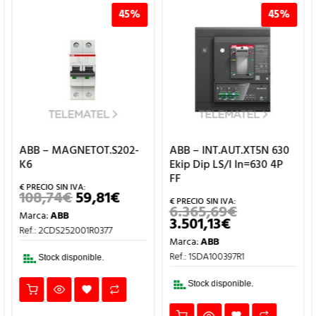
45%
45%
ABB – MAGNETOT.S202-
ABB – INT.AUT.XT5N 630
K6
Ekip Dip LS/I In=630 4P
FF
108,74
€
59,81
€
EL
EL
PRECIO
PRECIO
6.365,69
€
EL
Marca:
ABB
ORIGINAL
ACTUAL
ECIO
3.501,13
€
PRECIO
EL
ERA:
ES:
Ref.: 2CDS252001R0377
TUAL
ORIGINAL
PRECIO
108,74€.
59,81€.
Marca:
ABB
ERA:
ACTUAL
,55€.
6.365,69€.
ES:
Ref.: 1SDA100397R1
Stock disponible.
3.501,13€.
Stock disponible.