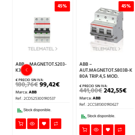
%
45%
45%
2-
ABB – MAGNETOT.S203-
ABB –
K32
AUT.MAGNETOT.S803B-K
80A TRIP.4,5 MOD.
180,76
€
99,42
€
EL
EL
RECIO
PRECIO
PRECIO
441,00
€
242,55
€
EL
EL
Marca:
ABB
L
CTUAL
ORIGINAL
ACTUAL
PRECIO
PR
:
ERA:
ES:
Marca:
ABB
Ref.: 2CDS253001R0537
ORIGINAL
AC
,13€.
180,76€.
99,42€.
ERA:
ES:
Ref.: 2CCS813001R0627
441,00€.
242
Stock disponible.
Stock disponible.