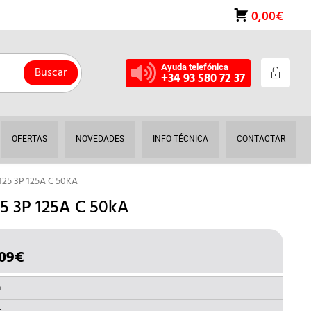
0,00€
Ayuda telefónica
Buscar
+34 93 580 72 37
OFERTAS
NOVEDADES
INFO TÉCNICA
CONTACTAR
25 3P 125A C 50KA
 3P 125A C 50kA
09
€
EL
IO
PRECIO
INAL
ACTUAL
a
ES: