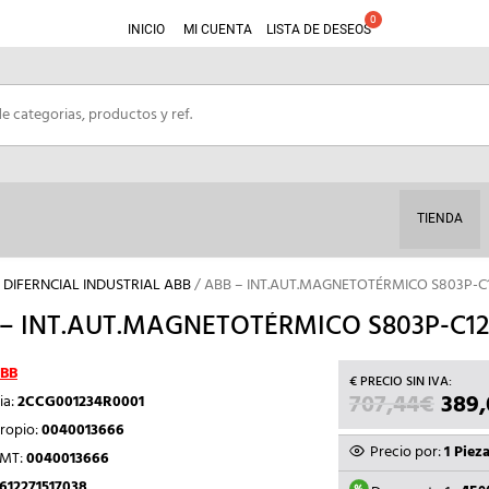
INICIO
MI CUENTA
LISTA DE DESEOS
TIENDA
DIFERNCIAL INDUSTRIAL ABB
/ ABB – INT.AUT.MAGNETOTÉRMICO S803P-C1
– INT.AUT.MAGNETOTÉRMICO S803P-C125
BB
707,44
€
EL
389,
ia:
2CCG001234R0001
PREC
ropio:
0040013666
ORIG
Precio por:
1 Piez
TMT:
0040013666
ERA:
612271517038