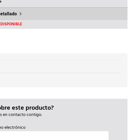
4€.
389,09€.
%
detallado
DISPONIBLE
obre este producto?
s en contacto contigo.
eo electrónico