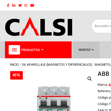
Saltar
al
contenido
PRODUCTOS
MARCAS
INICIO
/
06. APARELLAJE (MAGNETOS Y DIFERENCIALES)
/
MAGNETO, 
ABB 
45%
45%
Marca:
A
Referenc
Código p
Código 
EAN 13:
7