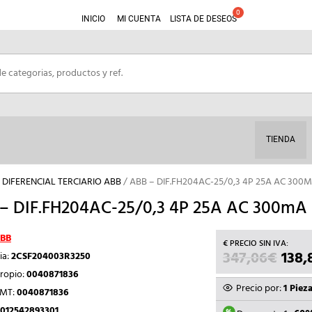
INICIO
MI CUENTA
LISTA DE DESEOS
TIENDA
DIFERENCIAL TERCIARIO ABB
/ ABB – DIF.FH204AC-25/0,3 4P 25A AC 300
– DIF.FH204AC-25/0,3 4P 25A AC 300mA
BB
347,06
€
EL
138,
ia:
2CSF204003R3250
PREC
ropio:
0040871836
ORIG
Precio por:
1 Piez
TMT:
0040871836
ERA:
012542893301