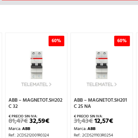
60%
60%
ABB – MAGNETOT.SH202
ABB – MAGNETOT.SH201
C 32
C 25 NA
81,47
€
32,59
€
31,43
€
12,57
€
EL
EL
EL
EL
PRECIO
PRECIO
PRECIO
PRECIO
Marca:
ABB
Marca:
ABB
ORIGINAL
ACTUAL
ORIGINAL
ACTUAL
IO
ERA:
ES:
ERA:
ES:
Ref.: 2CDS212001R0324
Ref.: 2CDS211103R0254
UAL