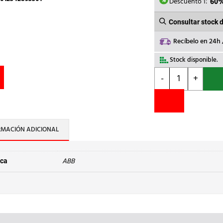
347,0
Descuento 1:
60
Consultar stock 
Recíbelo en 24h
Stock disponible.
ABB
-
+
-
DIF.FH204AC-
25/0,3
4P
25A
RMACIÓN ADICIONAL
AC
300mA
cantidad
ABB
ca