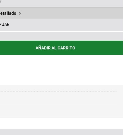
6€.
138,82€.
%
detallado
 / 48h
AÑADIR AL CARRITO