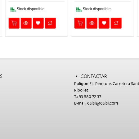
81,47€.
32,59€.
31,43€.
12,57€.
€.
Stock disponible.
Stock disponible.
S
CONTACTAR
Polígon Els Pinetons Carretera Sant
Ripollet
T.: 93 580 72 37
calsi@calsi.com
E-mail: