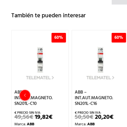
También te pueden interesar
%
60%
60%
ABB –
ABB –
INT.AUT.MAGNETO.
INT.AUT.MAGNETO.
SN201L-C10
SN201L-C16
49,56
€
19,82
€
50,50
€
20,20
€
EL
EL
EL
EL
ECIO
PRECIO
PRECIO
PRECIO
PREC
Marca:
ABB
Marca:
ABB
TUAL
ORIGINAL
ACTUAL
ORIGINAL
ACT