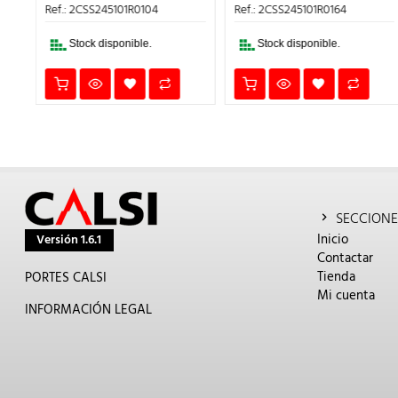
ERA:
ES:
ERA:
ES:
Ref.: 2CSS245101R0104
Ref.: 2CSS245101R0164
33€.
49,56€.
19,82€.
50,50€.
20,20
Stock disponible.
Stock disponible.
SECCIONE
Inicio
Versión 1.6.1
Contactar
Tienda
PORTES CALSI
Mi cuenta
INFORMACIÓN LEGAL