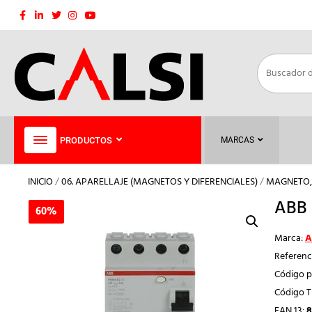
Saltar
al
contenido
PRODUCTOS
MARCAS
INICIO
/
06. APARELLAJE (MAGNETOS Y DIFERENCIALES)
/
MAGNETO, 
ABB 
60%
60%
Marca:
A
Referenc
Código p
Código 
EAN 13:
8