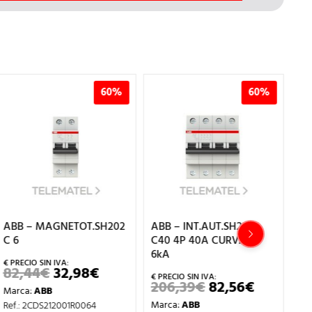
60%
60%
ABB – MAGNETOT.SH202
ABB – INT.AUT.SH204-
AB
C 6
C40 4P 40A CURVA C
C 
6kA
82,44
€
32,98
€
1
EL
EL
PRECIO
PRECIO
206,39
€
82,56
€
EL
EL
Marca:
ABB
Ma
ORIGINAL
ACTUAL
PRECIO
PRECIO
ERA:
ES:
Marca:
ABB
Ref.: 2CDS212001R0064
Ref
ORIGINAL
ACTUAL