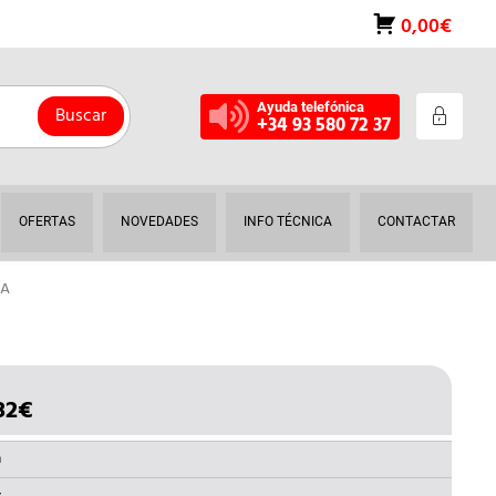
0,00€
Ayuda telefónica
Buscar
+34 93 580 72 37
OFERTAS
NOVEDADES
INFO TÉCNICA
CONTACTAR
MA
82
€
EL
IO
PRECIO
INAL
ACTUAL
a
ES: