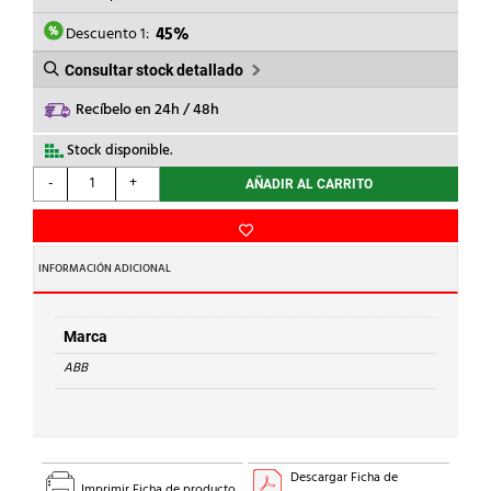
ERA:
ES:
73,72€.
40,55€.
Descuento 1:
45%
Consultar stock detallado
Recíbelo en 24h / 48h
Stock disponible.
ABB
-
+
AÑADIR AL CARRITO
-
CONTACTO
AUXILIAR
S2C-
INFORMACIÓN ADICIONAL
H6-
11R
1
Marca
NA/1
ABB
NC
PARA
S200
cantidad
Descargar Ficha de
Imprimir Ficha de producto