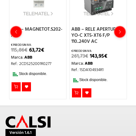
-
ABB – MAGNETOT.S202-
ABB – RELE APERTURA
A
K2
YO-C XT5-XT6 F/P
K
110..240V AC
EL
EL
115,86
€
63,72
€
1
O
PRECIO
PRECIO
EL
EL
261,73
€
143,95
€
Marca:
ABB
M
AL
ORIGINAL
ACTUAL
PRECIO
PRECIO
ERA:
ES:
Marca:
ABB
Ref.: 2CDS252001R0277
Re
ORIGINAL
ACTUAL
.
115,86€.
63,72€.
ERA:
ES:
Ref.: 1SDA104934R1
261,73€.
143,95€.
Stock disponible.
Stock disponible.
Versión 1.6.1