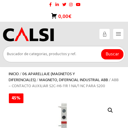
Saltar
al
contenido
0,00€
Buscar
INICIO
/
06. APARELLAJE (MAGNETOS Y
DIFERENCIALES)
/
MAGNETO, DIFERNCIAL INDUSTRIAL ABB
/ ABB
– CONTACTO AUXILIAR S2C-H6-11R 1 NA/1 NC PARA S200
45%
45%