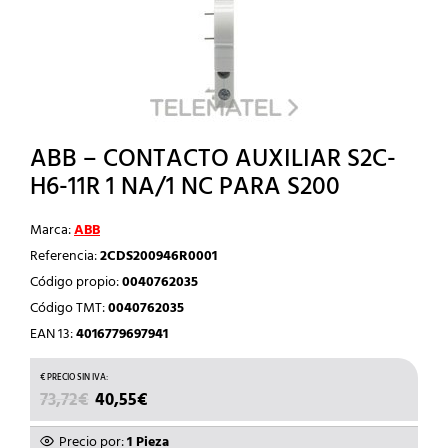
ABB – CONTACTO AUXILIAR S2C-
H6-11R 1 NA/1 NC PARA S200
Marca:
ABB
Referencia:
2CDS200946R0001
Código propio:
0040762035
Código TMT:
0040762035
EAN 13:
4016779697941
EL
EL
73,72
€
40,55
€
PRECIO
PRECIO
ORIGINAL
ACTUAL
Precio por:
1 Pieza