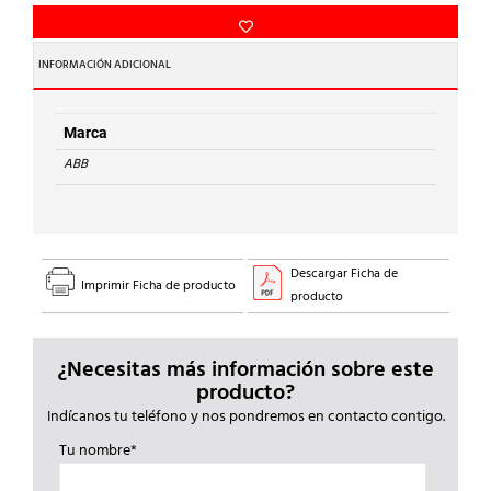
ARMARIOS
DISTRB.CA23R
PTA.MET.150mm
INFORMACIÓN ADICIONAL
48MOD.
cantidad
Marca
ABB
Descargar Ficha de
Imprimir Ficha de producto
producto
¿Necesitas más información sobre este
producto?
Indícanos tu teléfono y nos pondremos en contacto contigo.
Tu nombre*