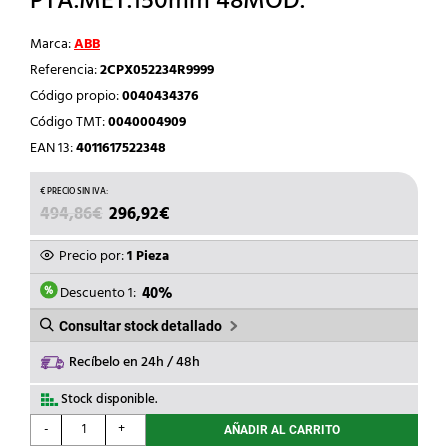
PTA.MET.150mm 48MOD.
Marca:
ABB
Referencia:
2CPX052234R9999
Código propio:
0040434376
Código TMT:
0040004909
EAN 13:
4011617522348
EL
EL
494,86
€
296,92
€
PRECIO
PRECIO
ORIGINAL
ACTUAL
Precio por:
1 Pieza
ERA:
ES:
494,86€.
296,92€.
Descuento 1:
40%
Consultar stock detallado
Recíbelo en 24h / 48h
Stock disponible.
ABB
-
+
AÑADIR AL CARRITO
-