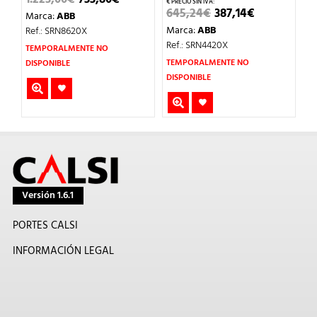
UAL
PRECIO
PRECIO
EL
EL
645,24
€
387,14
€
8
Marca:
ABB
ORIGINAL
ACTUAL
PRECIO
PRECIO
72€.
ERA:
ES:
Marca:
ABB
M
Ref.: SRN8620X
ORIGINAL
ACTUAL
1.223,00€.
733,80€.
ERA:
ES:
Ref.: SRN4420X
Re
TEMPORALMENTE NO
645,24€.
387,14€.
TEMPORALMENTE NO
T
DISPONIBLE
DISPONIBLE
DI
Versión 1.6.1
PORTES CALSI
INFORMACIÓN LEGAL