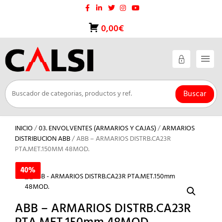
Saltar
al
contenido
0,00€
Buscar
INICIO
/
03. ENVOLVENTES (ARMARIOS Y CAJAS)
/
ARMARIOS
DISTRIBUCION ABB
/ ABB – ARMARIOS DISTRB.CA23R
PTA.MET.150MM 48MOD.
40%
40%
ABB – ARMARIOS DISTRB.CA23R