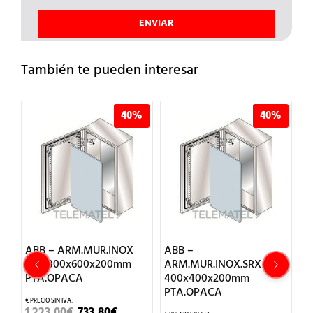
También te pueden interesar
%
40%
40%
ABB – ARM.MUR.INOX
ABB –
A
500x400x250mm
SRX 800x600x200mm
ARM.MUR.INOX.SRX
A
PTA.OPACA
400x400x200mm
5
PTA.OPACA
P
CIO
EL
EL
1.223,00
€
733,80
€