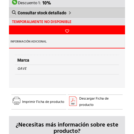
322,66€.
290,39€.
Descuento 1:
10%
Consultar stock detallado
TEMPORALMENTE NO DISPONIBLE
INFORMACIÓN ADICIONAL
Marca
GAVE
Descargar Ficha de
Imprimir Ficha de producto
producto
¿Necesitas más información sobre este
producto?