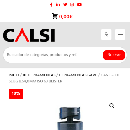
Saltar
al
contenido
0,00€
Buscar
INICIO
/
10. HERRAMIENTAS
/
HERRAMIENTAS GAVE
/ GAVE – KIT
SLUG B.64,0MM ISO 63 BLISTER
10%
10%