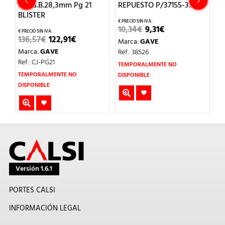
SLUG.B.28,3mm Pg 21
REPUESTO P/37155-37156
S
BLISTER
B
EL
EL
10,34
€
9,31
€
PRECIO
PRECIO
EL
EL
136,57
€
122,91
€
2
Marca:
GAVE
ORIGINAL
ACTUAL
IO
PRECIO
PRECIO
ERA:
ES:
Marca:
GAVE
M
Ref.: 38526
UAL
ORIGINAL
ACTUAL
10,34€.
9,31€.
ERA:
ES:
Ref.: CJ-PG21
Re
TEMPORALMENTE NO
€.
136,57€.
122,91€.
TEMPORALMENTE NO
DISPONIBLE
DISPONIBLE
Versión 1.6.1
PORTES CALSI
INFORMACIÓN LEGAL