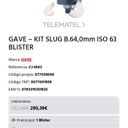
GAVE – KIT SLUG B.64,0mm ISO 63
BLISTER
Marca:
GAVE
Referencia:
CJ-M63
Código propio:
077059049
Código TMT:
0077001938
EAN 13:
0783310351825
EL
EL
322,66
€
290,39
€
PRECIO
PRECIO
ORIGINAL
ACTUAL
Precio por:
1 Blister
ERA:
ES: