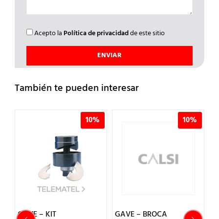
Acepto la
Política de privacidad
de este sitio
También te pueden interesar
%
10%
10%
GAVE – KIT
GAVE – BROCA
G