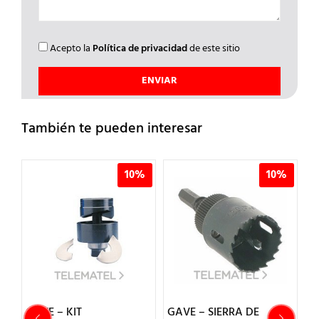
Acepto la
Política de privacidad
de este sitio
También te pueden interesar
%
10%
10%
GAVE – KIT
GAVE – SIERRA DE
G