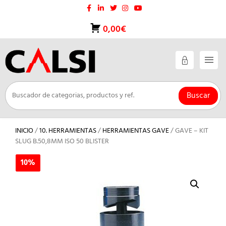
Saltar
al
contenido
0,00€
Buscar
INICIO
/
10. HERRAMIENTAS
/
HERRAMIENTAS GAVE
/ GAVE – KIT
SLUG B.50,8MM ISO 50 BLISTER
10%
10%