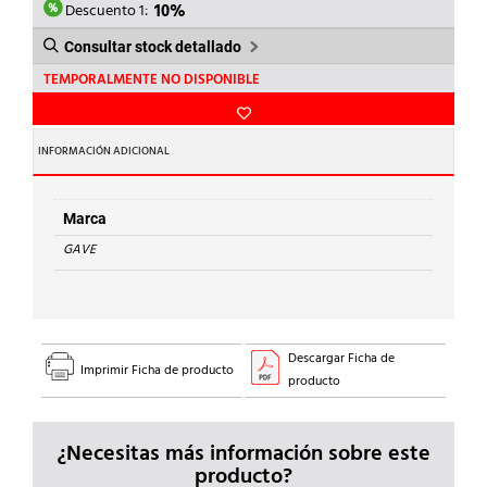
274,72€.
247,25€.
Descuento 1:
10%
Consultar stock detallado
TEMPORALMENTE NO DISPONIBLE
INFORMACIÓN ADICIONAL
Marca
GAVE
Descargar Ficha de
Imprimir Ficha de producto
producto
¿Necesitas más información sobre este
producto?