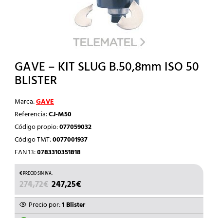
GAVE – KIT SLUG B.50,8mm ISO 50
BLISTER
Marca:
GAVE
Referencia:
CJ-M50
Código propio:
077059032
Código TMT:
0077001937
EAN 13:
0783310351818
EL
EL
274,72
€
247,25
€
PRECIO
PRECIO
ORIGINAL
ACTUAL
Precio por:
1 Blister
ERA:
ES: