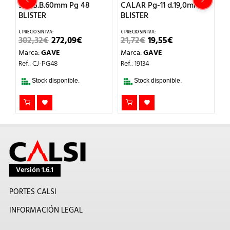
SLUG.B.60mm Pg 48
CALAR Pg-11 d.19,0mm
C
BLISTER
BLISTER
B
EL
EL
EL
EL
302,32
€
272,09
€
21,72
€
19,55
€
2
O
PRECIO
PRECIO
PRECIO
PRECIO
Marca:
GAVE
Marca:
GAVE
M
AL
ORIGINAL
ACTUAL
ORIGINAL
ACTUAL
ERA:
ES:
ERA:
ES:
Ref.: CJ-PG48
Ref.: 19134
Re
€.
302,32€.
272,09€.
21,72€.
19,55€.
Stock disponible.
Stock disponible.
Versión 1.6.1
PORTES CALSI
INFORMACIÓN LEGAL