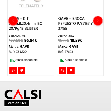
mm
GAVE – KIT
GAVE – BROCA
G
SLUG.B.20,4mm ISO
REPUESTO P/37157 Y
C
20/Pg 13 BLISTER
37155
2
CIO
EL
EL
EL
EL
107,60
€
96,84
€
11,77
€
10,59
€
M
UAL
PRECIO
PRECIO
PRECIO
PRECIO
Marca:
GAVE
Marca:
GAVE
Re
ORIGINAL
ACTUAL
ORIGINAL
ACTUAL
,86€.
ERA:
ES:
ERA:
ES:
Ref.: CJ-M20
Ref.: 37623
107,60€.
96,84€.
11,77€.
10,59€.
Stock disponible.
Stock disponible.
Versión 1.6.1