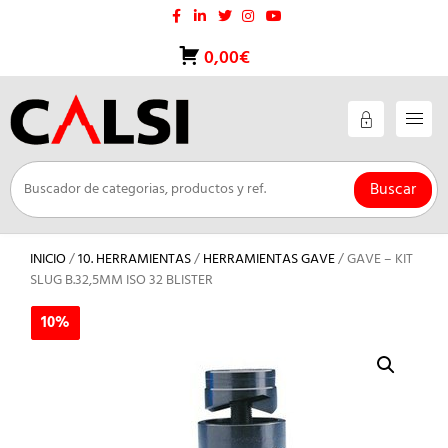
Saltar
al
contenido
0,00€
Buscar
INICIO
/
10. HERRAMIENTAS
/
HERRAMIENTAS GAVE
/ GAVE – KIT
SLUG B.32,5MM ISO 32 BLISTER
10%
10%