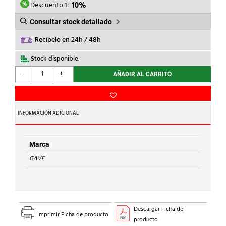
183,05€.
164,75€.
Descuento 1:
10%
Consultar stock detallado
Recíbelo en 24h / 48h
Stock disponible.
GAVE
-
+
AÑADIR AL CARRITO
-
KIT
SLUG
B.32,5mm
INFORMACIÓN ADICIONAL
ISO
32
BLISTER
Marca
cantidad
GAVE
Descargar Ficha de
Imprimir Ficha de producto
producto