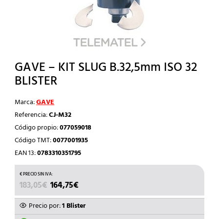
GAVE – KIT SLUG B.32,5mm ISO 32
BLISTER
Marca:
GAVE
Referencia:
CJ-M32
Código propio:
077059018
Código TMT:
0077001935
EAN 13:
0783310351795
EL
EL
183,05
€
164,75
€
PRECIO
PRECIO
ORIGINAL
ACTUAL
Precio por:
1 Blister
ERA:
ES: